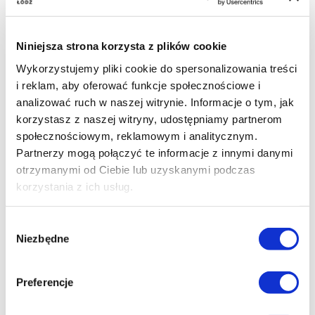
Niniejsza strona korzysta z plików cookie
Reżyseria: Stéphane Sorlat
Wykorzystujemy pliki cookie do spersonalizowania treści
Występują: Vincent Lindon (narrator)
i reklam, aby oferować funkcje społecznościowe i
analizować ruch w naszej witrynie. Informacje o tym, jak
Kraj produkcji: Francja
korzystasz z naszej witryny, udostępniamy partnerom
Rok produkcji: 2024
społecznościowym, reklamowym i analitycznym.
Język oryginalny: francuski
Partnerzy mogą połączyć te informacje z innymi danymi
otrzymanymi od Ciebie lub uzyskanymi podczas
Gatunek: dokumentalny
korzystania z ich usług.
Czas trwania: 90 min
Wybór
Niezbędne
zgody
Preferencje