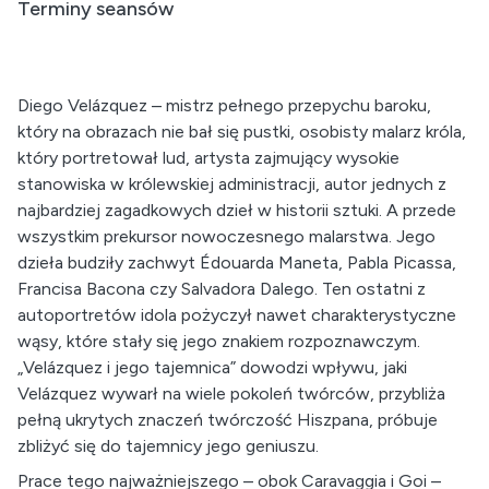
Terminy seansów
Diego Velázquez – mistrz pełnego przepychu baroku,
który na obrazach nie bał się pustki, osobisty malarz króla,
który portretował lud, artysta zajmujący wysokie
stanowiska w królewskiej administracji, autor jednych z
najbardziej zagadkowych dzieł w historii sztuki. A przede
wszystkim prekursor nowoczesnego malarstwa. Jego
dzieła budziły zachwyt Édouarda Maneta, Pabla Picassa,
Francisa Bacona czy Salvadora Dalego. Ten ostatni z
autoportretów idola pożyczył nawet charakterystyczne
wąsy, które stały się jego znakiem rozpoznawczym.
„Velázquez i jego tajemnica” dowodzi wpływu, jaki
Velázquez wywarł na wiele pokoleń twórców, przybliża
pełną ukrytych znaczeń twórczość Hiszpana, próbuje
zbliżyć się do tajemnicy jego geniuszu.
Prace tego najważniejszego – obok Caravaggia i Goi –