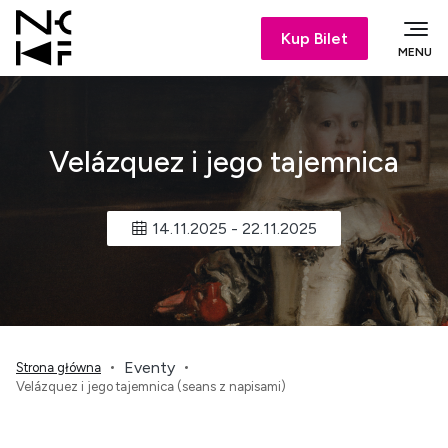
Kup Bilet
MENU
Velázquez i jego tajemnica
14.11.2025
-
22.11.2025
Eventy
Strona główna
Velázquez i jego tajemnica (seans z napisami)