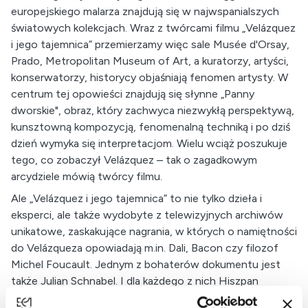
europejskiego malarza znajdują się w najwspanialszych
światowych kolekcjach. Wraz z twórcami filmu „Velázquez
i jego tajemnica” przemierzamy więc sale Musée d'Orsay,
Prado, Metropolitan Museum of Art, a kuratorzy, artyści,
konserwatorzy, historycy objaśniają fenomen artysty. W
centrum tej opowieści znajdują się słynne „Panny
dworskie", obraz, który zachwyca niezwykłą perspektywą,
kunsztowną kompozycją, fenomenalną techniką i po dziś
dzień wymyka się interpretacjom. Wielu wciąż poszukuje
tego, co zobaczył Velázquez – tak o zagadkowym
arcydziele mówią twórcy filmu.
Ale „Velázquez i jego tajemnica” to nie tylko dzieła i
eksperci, ale także wydobyte z telewizyjnych archiwów
unikatowe, zaskakujące nagrania, w których o namiętności
do Velázqueza opowiadają m.in. Dali, Bacon czy filozof
Michel Foucault. Jednym z bohaterów dokumentu jest
także Julian Schnabel. I dla każdego z nich Hiszpan
pozostawał artystą na wskroś współczesnym.