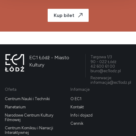
Kup bilet
EC1 Łódź - Miasto
Targowa 1/3
90 - 022 Łódź
Kultury
42 600 61 00
biuro@ec1lodz.pl
Rezerwacje:
informacja@ec1lodz.pl
Oferta
Informacje
Centrum Nauki i Techniki
O EC1
Planetarium
Kontakt
Narodowe Centrum Kultury
Info i dojazd
Filmowej
Cennik
Centrum Komiksu i Narracji
Interaktywnej