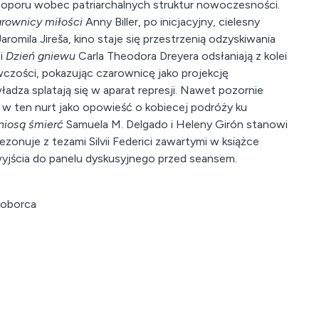
 oporu wobec patriarchalnych struktur nowoczesności.
rownicy miłości
Anny Biller, po inicjacyjny, cielesny
aromila Jireša, kino staje się przestrzenią odzyskiwania
 i
Dzień gniewu
Carla Theodora Dreyera odsłaniają z kolei
zości, pokazując czarownicę jako projekcję
władza splatają się w aparat represji. Nawet pozornie
 w ten nurt jako opowieść o kobiecej podróży ku
niosą śmierć
Samuela M. Delgado i Heleny Girón stanowi
zonuje z tezami Silvii Federici zawartymi w książce
 wyjścia do panelu dyskusyjnego przed seansem.
Poborca