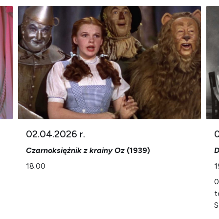
02.04.2026 r.
0
Czarnoksiężnik z krainy Oz
(1939)
D
18:00
1
0
t
S