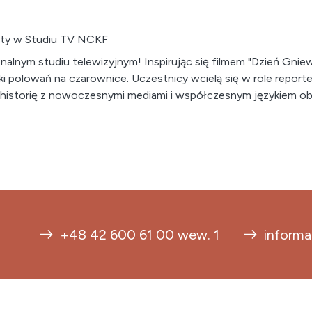
taty w Studiu TV NCKF
lnym studiu telewizyjnym! Inspirując się filmem "Dzień Gnie
i polowań na czarownice. Uczestnicy wcielą się w role reporte
ąc historię z nowoczesnymi mediami i współczesnym językiem o
+48 42 600 61 00 wew. 1
informa