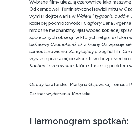
Wybrane filmy ukazują czarownicę jako maszynę
Od campowej, feministycznej rewizji mitu w
Cza
wymiar dojrzewania w
Walerii i tygodniu cudów
J
kobiecej podmiotowości.
Odgłosy
Daria Argenta
mroczne mechanizmy lęku wobec kobiecej sprawc
społecznych obsesji, w których religia, sztuka i 
baśniowy
Czarnoksiężnik z krainy Oz
wpisuje się
samostanowieniu. Zamykający przegląd film
Oni 
wyraźne przesunięcie akcentów i bezpośrednio re
Kaliban i czarownica
, która stanie się punktem
Osoby kuratorskie: Martyna Gajewska, Tomasz 
Partner wydarzenia: Kinoteka.
Harmonogram spotkań: