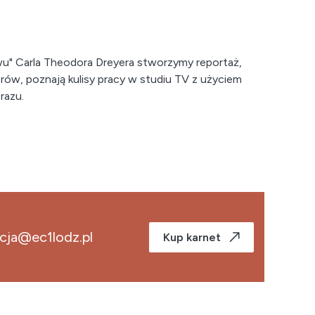
wu" Carla Theodora Dreyera stworzymy reportaż,
rów, poznają kulisy pracy w studiu TV z użyciem
brazu.
cja@ec1lodz.pl
Kup karnet