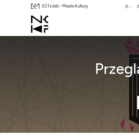
A -
EC1 Łódź - Miasto Kultury
Przegl