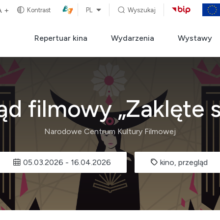
A +
Kontrast
PL
Wyszukaj
Repertuar kina
Wydarzenia
Wystawy
ąd filmowy „Zaklęte s
Narodowe Centrum Kultury Filmowej
05.03.2026
-
16.04.2026
kino, przegląd