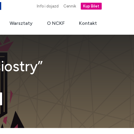
Info i dojazd
Cennik
Kup Bilet
Warsztaty
O NCKF
Kontakt
iostry”