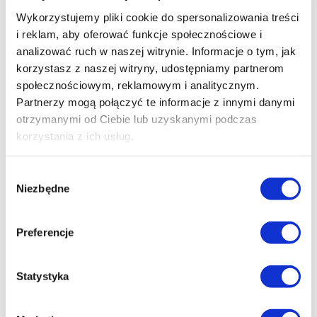
Wykorzystujemy pliki cookie do spersonalizowania treści
09.03 godz. 17:00
BILETY
i reklam, aby oferować funkcje społecznościowe i
analizować ruch w naszej witrynie. Informacje o tym, jak
korzystasz z naszej witryny, udostępniamy partnerom
Spirited Away. W krainie bogów
społecznościowym, reklamowym i analitycznym.
Nagrodzony Oscarem dla Najlepszego Filmu
Partnerzy mogą połączyć te informacje z innymi danymi
Animowanego i Złotym Niedźwiedziem festiwalu w
otrzymanymi od Ciebie lub uzyskanymi podczas
Berlinie, „Spirited Away: W krainie bogów” to arcydzieło
korzystania z ich usług.
światowego kina stworzone przez jednego z najbardziej
cenionych twórców animacji, Hayao Miyazakiego.
Wybór
Niezwykle szybko film zyskał status dzieła kultowego,
Niezbędne
zgody
skutecznie popularyzując anime na całym świecie.
„Spirited Away: W krainie bogów” zabierze Cię w podróż
Preferencje
wykraczającą poza granice Twojej wyobraźni. W trakcie
przeprowadzki do nowego domu, dziesięcioletnia Chihiro
wraz z rodzicami przypadkowo trafia do tajemniczego,
Statystyka
opuszczonego miasteczka. Ku swojemu przerażeniu,
dziewczynka odkrywa, że to kraina zamieszkana przez