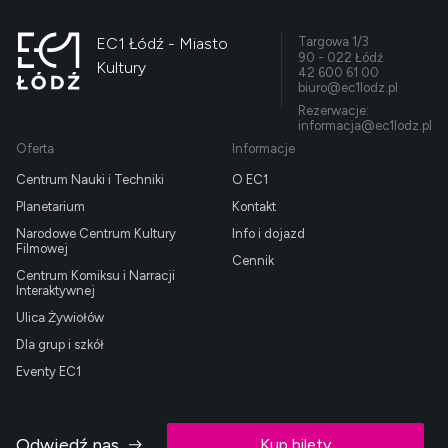
EC1 Łódź - Miasto
Targowa 1/3
90 - 022 Łódź
Kultury
42 600 61 00
biuro@ec1lodz.pl
Rezerwacje:
informacja@ec1lodz.pl
Oferta
Informacje
Centrum Nauki i Techniki
O EC1
Planetarium
Kontakt
Narodowe Centrum Kultury
Info i dojazd
Filmowej
Cennik
Centrum Komiksu i Narracji
Interaktywnej
Ulica Żywiołów
Dla grup i szkół
Eventy EC1
Odwiedź nas
Kup bilety