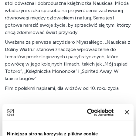
stoi odważna i dobroduszna księżniczka Nausicaä. Młoda
władczyni szuka sposobu na przywrócenie zachwianej
równowagi między człowiekiem i naturą. Sama jest
gotowa narazić swoje życie, by sprzeciwić się tym, którzy
chcą zdominować świat przyrody.
Uważana za pierwsze arcydzieło Miyazakiego, „Nausicaä z
Doliny Wiatru” stanowi znaczące wprowadzenie do
tematów proekologicznych i pacyfistycznych, które
powrócą w jego kolejnych filmach, takich jak „Mój sąsiad
Totoro”, „Księżniczka Mononoke” i „Spirited Away: W
krainie bogów”.
Film z polskimi napisami, dla widzów od 10. roku życia.
reżyser
: Hayao Miyazaki
gatunek
: fantasy, anime
produkcja
: Japonia, 1984
czas trwania:
117 minut
Niniejsza strona korzysta z plików cookie