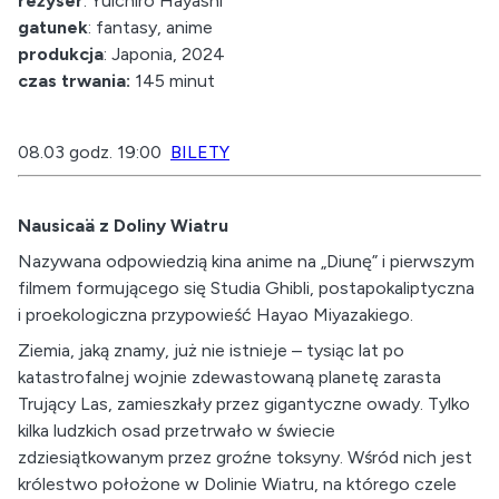
reżyser
: Yûichirô Hayashi
gatunek
: fantasy, anime
produkcja
: Japonia, 2024
czas trwania:
145 minut
08.03 godz. 19:00
BILETY
Nausicaä z Doliny Wiatru
Nazywana odpowiedzią kina anime na „Diunę” i pierwszym
filmem formującego się Studia Ghibli, postapokaliptyczna
i proekologiczna przypowieść Hayao Miyazakiego.
Ziemia, jaką znamy, już nie istnieje – tysiąc lat po
katastrofalnej wojnie zdewastowaną planetę zarasta
Trujący Las, zamieszkały przez gigantyczne owady. Tylko
kilka ludzkich osad przetrwało w świecie
zdziesiątkowanym przez groźne toksyny. Wśród nich jest
królestwo położone w Dolinie Wiatru, na którego czele