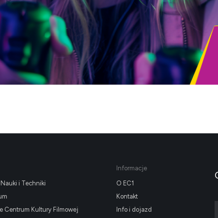
Informacje
Nauki i Techniki
O EC1
ium
Kontakt
 Centrum Kultury Filmowej
Info i dojazd