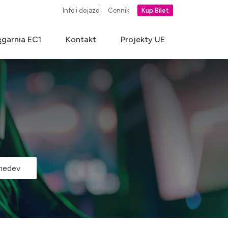
Info i dojazd
Cennik
Kup Bilet
ęgarnia EC1
Kontakt
Projekty UE
amedev