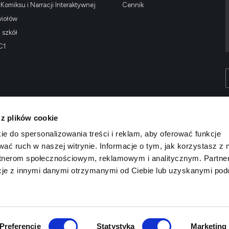
omiksu i Narracji Interaktywnej
Cennik
wiołów
i szkół
C1
 z plików cookie
ie do spersonalizowania treści i reklam, aby oferować funkcje
wać ruch w naszej witrynie. Informacje o tym, jak korzystasz z 
rtnerom społecznościowym, reklamowym i analitycznym. Partne
cje z innymi danymi otrzymanymi od Ciebie lub uzyskanymi po
Preferencje
Statystyka
Marketing