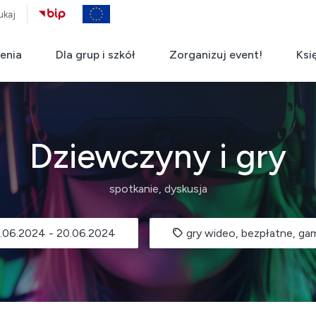
ukaj
enia
Dla grup i szkół
Zorganizuj event!
Ksi
Dziewczyny i gry
spotkanie, dyskusja
.06.2024
-
20.06.2024
gry wideo, bezpłatne, g