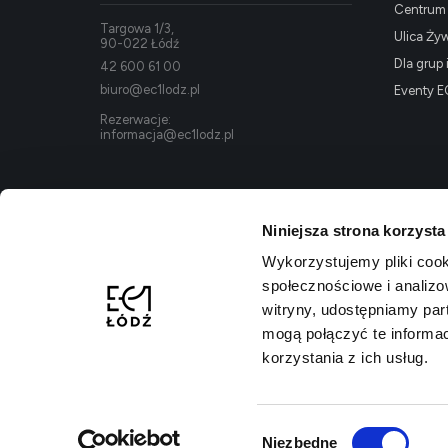
Centrum K
Targowa 1/3,
Ulica Ży
90-022 Łódź
Dla grup 
42 600 61 00
biuro@ec1lodz.pl
Eventy E
Rezerwacje:
informacja@ec1lodz.pl
Niniejsza strona korzysta
Wykorzystujemy pliki cook
społecznościowe i analizo
witryny, udostępniamy pa
mogą połączyć te informa
korzystania z ich usług.
Polityka prywatności
Regulamin kompleksu
Dostępność
Wybór
Niezbędne