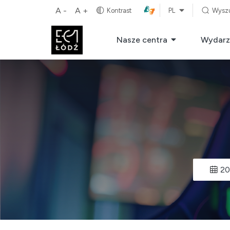
A -
A +
Kontrast
PL
Wysz
Nasze centra
Wydarz
20