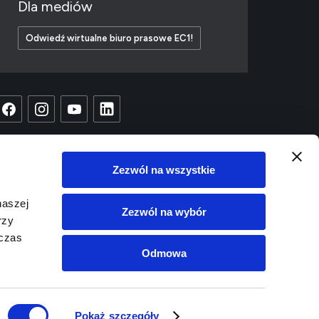
Dla mediów
Odwiedź wirtualne biuro prasowe EC1!
Zezwól na wszystkie
naszej
Zezwól na wybór
rzy
dczas
Odmowa
Copyright © 2023 EC1
Projekt i wykonanie:
White Tiger
Pokaż szczegóły