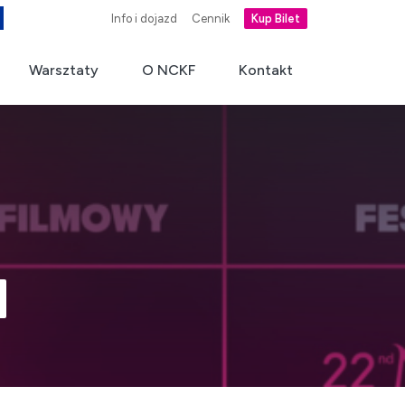
Info i dojazd
Cennik
Kup Bilet
Warsztaty
O NCKF
Kontakt