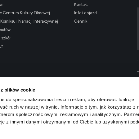
ium
Kontakt
 Centrum Kultury Filmowej
Info i dojazd
omiksu i Narracji Interaktywnej
Cennik
wiołów
i szkół
C1
 z plików cookie
ie do spersonalizowania treści i reklam, aby oferować funkcje
wać ruch w naszej witrynie. Informacje o tym, jak korzystasz z 
rtnerom społecznościowym, reklamowym i analitycznym. Partne
cje z innymi danymi otrzymanymi od Ciebie lub uzyskanymi po