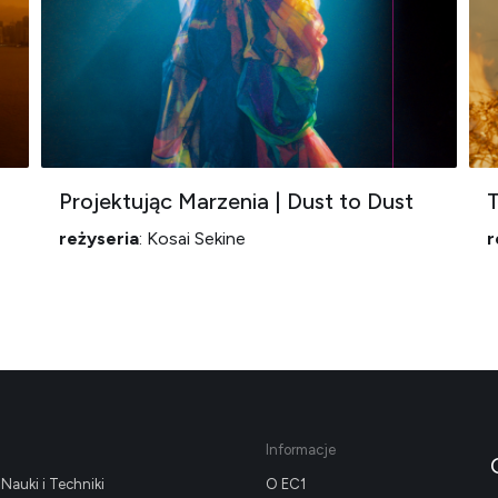
Projektując Marzenia | Dust to Dust
T
reżyseria
: Kosai Sekine
r
Informacje
Nauki i Techniki
O EC1