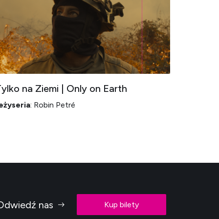
ylko na Ziemi | Only on Earth
eżyseria
: Robin Petré
Odwiedź nas
Kup bilety