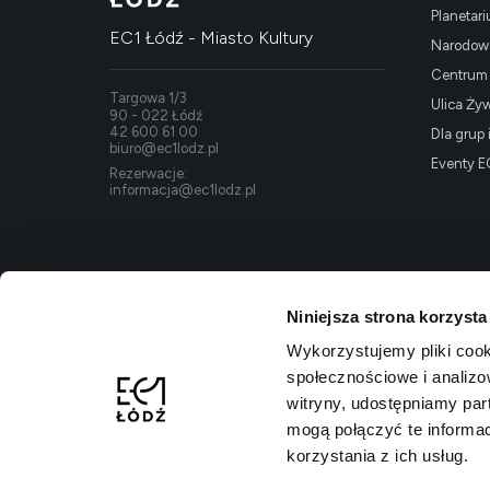
Planetar
EC1 Łódź - Miasto Kultury
Narodowe
Centrum K
Targowa 1/3
Ulica Ży
90 - 022 Łódź
42 600 61 00
Dla grup 
biuro@ec1lodz.pl
Eventy E
Rezerwacje:
informacja@ec1lodz.pl
Niniejsza strona korzysta
Wykorzystujemy pliki cook
społecznościowe i analizo
witryny, udostępniamy pa
mogą połączyć te informa
korzystania z ich usług.
Polityka prywatności
Regulamin kompleksu
Dostępność