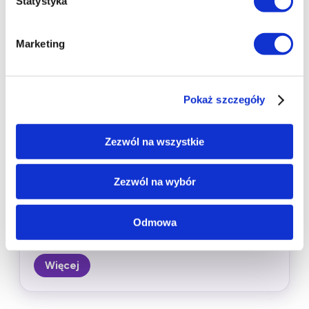
Statystyka
lekarze
Dla kogo:
dzieci 4–7 lat – godz. 12:00, dzieci 8–
Marketing
10 lat – godz. 15:00
Cena:
25 zł przy zakupie biletu na Ulicę
Żywiołów,
Cena:
35 zł jako osobny warsztat
Pokaż szczegóły
Na tych wyjątkowych warsztatach dzieci założą
czepki chirurgiczne, nauczą się obsługi
Zezwól na wszystkie
stetoskopu i przeprowadzą „operację” na
pluszowym misiu.
Zezwól na wybór
Warsztaty 30.05
Odmowa
Warsztaty 31.05
Więcej