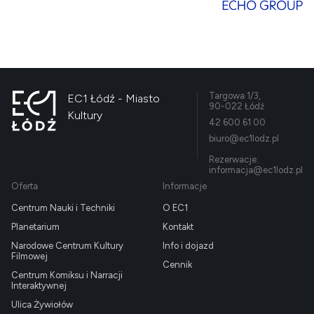
Targowa 1/3,
EC1 Łódź - Miasto
90-022 Łódź
Kultury
42 600 61 00
biuro@ec1lodz.pl
Rezerwacje:
informacja@ec1lodz.pl
Oferta
Informacje
Centrum Nauki i Techniki
O EC1
Planetarium
Kontakt
Narodowe Centrum Kultury
Info i dojazd
Filmowej
Cennik
Centrum Komiksu i Narracji
Interaktywnej
Ulica Żywiołów