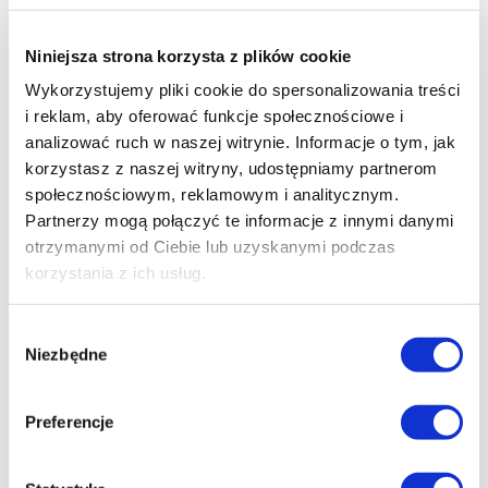
Razem z naszym partnerem, firmą Archicom,
Niniejsza strona korzysta z plików cookie
dzieci poznają tajniki pracy architekta i wzniosą
własne konstrukcje.
Wykorzystujemy pliki cookie do spersonalizowania treści
i reklam, aby oferować funkcje społecznościowe i
Więcej
analizować ruch w naszej witrynie. Informacje o tym, jak
korzystasz z naszej witryny, udostępniamy partnerom
społecznościowym, reklamowym i analitycznym.
Partnerzy mogą połączyć te informacje z innymi danymi
otrzymanymi od Ciebie lub uzyskanymi podczas
Warsztaty: Akademia Małego
korzystania z ich usług.
Lekarza – „Witaj w szpitalu–
moja medyczna przygoda”
Wybór
Niezbędne
zgody
Preferencje
Warsztaty specjalne
Poczujcie się jak prawdziwi