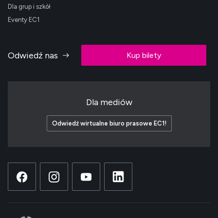
Dla grup i szkół
Eventy EC1
Odwiedź nas
Kup bilety
Dla mediów
Odwiedź wirtualne biuro prasowe EC1!