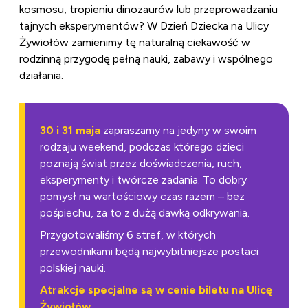
kosmosu, tropieniu dinozaurów lub przeprowadzaniu
tajnych eksperymentów? W Dzień Dziecka na Ulicy
Żywiołów zamienimy tę naturalną ciekawość w
rodzinną przygodę pełną nauki, zabawy i wspólnego
działania.
30 i 31 maja
zapraszamy na jedyny w swoim
rodzaju weekend, podczas którego dzieci
poznają świat przez doświadczenia, ruch,
eksperymenty i twórcze zadania. To dobry
pomysł na wartościowy czas razem – bez
pośpiechu, za to z dużą dawką odkrywania.
Przygotowaliśmy 6 stref, w których
przewodnikami będą najwybitniejsze postaci
polskiej nauki.
Atrakcje specjalne są w cenie biletu na Ulicę
Żywiołów.