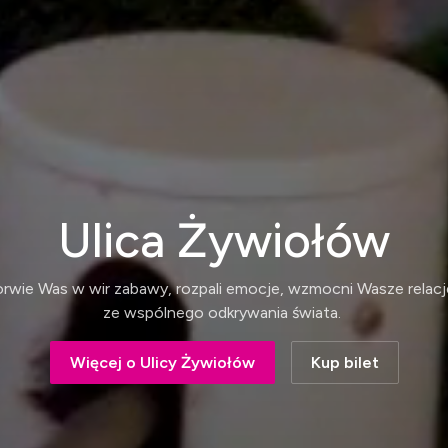
Ulica Żywiołów
rwie Was w wir zabawy, rozpali emocje, wzmocni Wasze relac
ze wspólnego odkrywania świata.
Więcej o Ulicy Żywiołów
Kup bilet