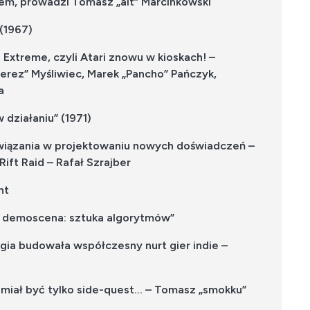
em, prowadzi Tomasz „alt” Marcinkowski
 (1967)
Extreme, czyli Atari znowu w kioskach! –
Perez” Myśliwiec, Marek „Pancho” Pańczyk,
a
 działaniu” (1971)
związania w projektowaniu nowych doświadczeń –
ft Raid – Rafał Szrajber
nt
 – demoscena: sztuka algorytmów”
lgia budowała współczesny nurt gier indie –
 miał być tylko side-quest… – Tomasz „smokku”