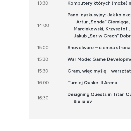
13:30
Komputery których (może) ni
Panel dyskusyjny: Jak kolek
–Artur „Sonda” Ciemięga, 
14:00
Marcinkowski, Krzysztof „
Jakub „Ser w Grach” Dob
15:00
Shovelware – ciemna strona r
15:30
War Mode: Game Development
15:30
Gram, więc myślę – warsztaty
16:00
Turniej Quake III Arena
Designing Quests in Titan Q
16:30
Bieliaiev