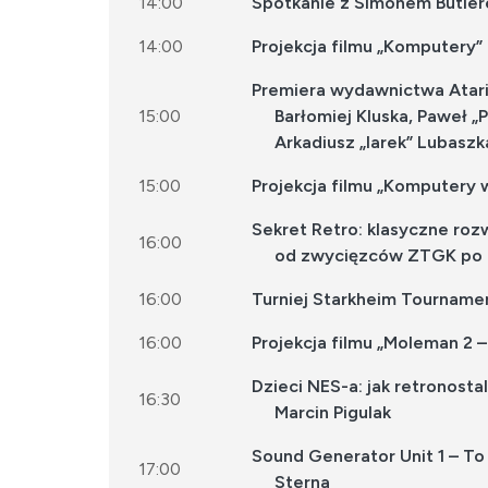
14:00
Spotkanie z Simonem Butler
14:00
Projekcja filmu „Komputery”
Premiera wydawnictwa Atari 
15:00
Barłomiej Kluska, Paweł „
Arkadiusz „larek” Lubaszk
15:00
Projekcja filmu „Komputery w
Sekret Retro: klasyczne ro
16:00
od zwycięzców ZTGK po Ri
16:00
Turniej Starkheim Tourname
16:00
Projekcja filmu „Moleman 2
Dzieci NES-a: jak retronosta
16:30
Marcin Pigulak
Sound Generator Unit 1 – To
17:00
Sterna