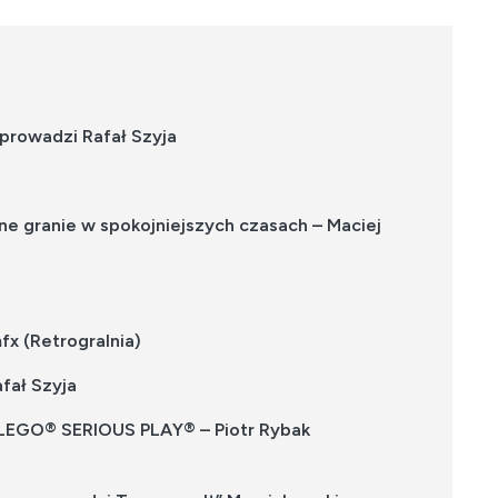
 prowadzi Rafał Szyja
jne granie w spokojniejszych czasach – Maciej
x (Retrogralnia)
fał Szyja
y LEGO® SERIOUS PLAY® – Piotr Rybak