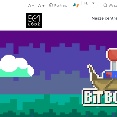
PL
A -
A +
Kontrast
Wysz
Nasze centr