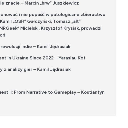
e znacie – Marcin „hrw” Juszkiewicz
cjonować i nie popaść w patologiczne zbieractwo
Kamil „OSH” Gałczyński, Tomasz „alt”
NRGeek” Micielski, Krzysztof Krysiak, prowadzi
roń
ewolucji indie – Kamil Jędrasiak
 in Ukraine Since 2022 – Yaraslau Kot
 z analizy gier – Kamil Jędrasiak
uest II: From Narrative to Gameplay – Kostiantyn