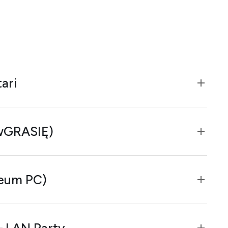
ari
wGRASIĘ)
eum PC)