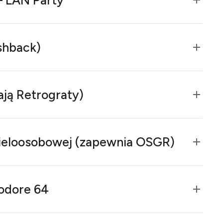
 LAN Party
ashback)
ją Retrograty)
wieloosobowej (zapewnia OSGR)
odore 64