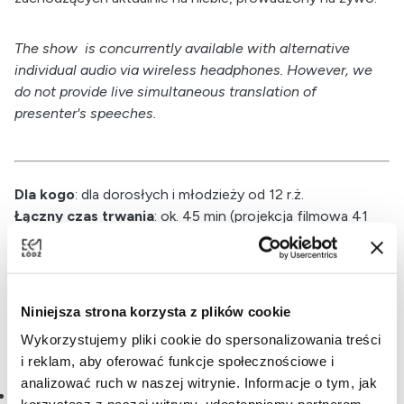
The show is concurrently available with alternative
individual audio via wireless headphones. However, we
do not provide live simultaneous translation of
presenter's speeches.
Dla kogo
: dla dorosłych i młodzieży od 12 r.ż.
Łączny czas trwania
: ok. 45 min (projekcja filmowa 41
min)
Dostępne wersje językowe
: polski, angielski
Producent:
MIRAGE 3D
Niniejsza strona korzysta z plików cookie
Wykorzystujemy pliki cookie do spersonalizowania treści
i reklam, aby oferować funkcje społecznościowe i
Szkoła podstawowa klasy VII-VIII
analizować ruch w naszej witrynie. Informacje o tym, jak
ukazywanie wartości wiedzy jako podstawy do rozwoju