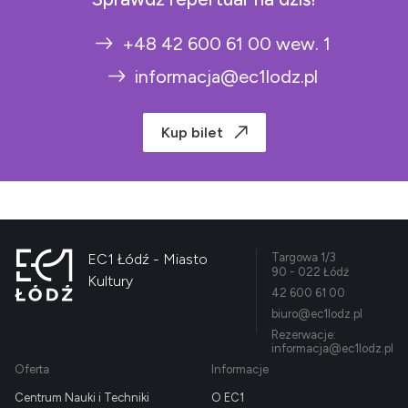
+48 42 600 61 00 wew. 1
informacja@ec1lodz.pl
Kup bilet
EC1 Łódź - Miasto
Targowa 1/3
90 - 022 Łódź
Kultury
42 600 61 00
biuro@ec1lodz.pl
Rezerwacje:
informacja@ec1lodz.pl
Oferta
Informacje
Centrum Nauki i Techniki
O EC1