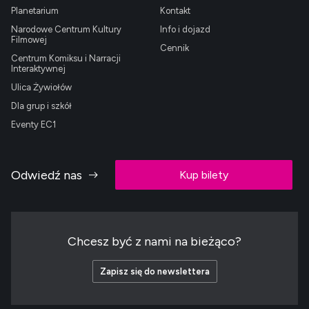
Planetarium
Kontakt
Narodowe Centrum Kultury
Info i dojazd
Filmowej
Cennik
Centrum Komiksu i Narracji
Interaktywnej
Ulica Żywiołów
Dla grup i szkół
Eventy EC1
Odwiedź nas
Kup bilety
Chcesz być z nami na bieżąco?
Zapisz się do newslettera