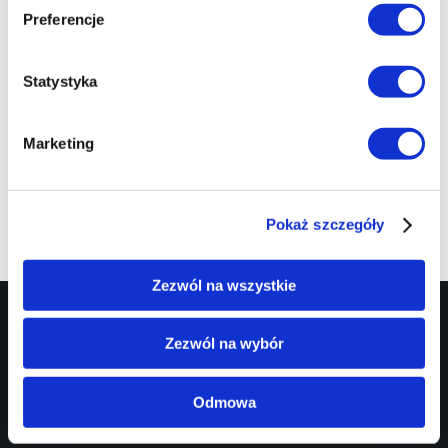
Preferencje
Statystyka
Usługi ŁFC
Marketing
Sprawdź
Pokaż szczegóły
Zezwól na wszystkie
EC1 Łódź - Miasto Kultury
Targowa 1/3
90 - 022 Łódź
Zezwól na wybór
42 600 61 00
biuro@ec1lodz.pl
Odmowa
Oferta
Informacje