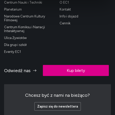
Centrum Nauki i Techniki
O EC1
Planetarium
Kontakt
Narodowe Centrum Kultury
Info i dojazd
Filmowej
Cennik
Centrum Komiksu i Narracji
Interaktywnej
Ulica Żywiołów
Dla grup i szkół
Eventy EC1
Odwiedź nas
Kup bilety
Chcesz być z nami na bieżąco?
Zapisz się do newslettera