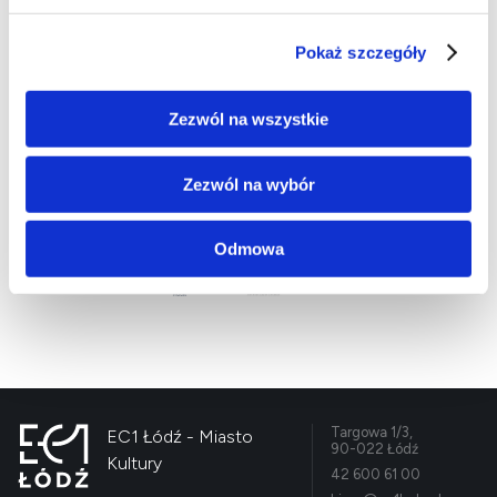
spotyka się z marzeniami!
Zapraszamy serdecznie uczniów oraz nauczycieli.
Pokaż szczegóły
Bądźcie gotowi na wyjątkową podróż przez galaktyki!
Projekt dofinansowany ze środków budżetu państwa,
Zezwól na wszystkie
przyznanych przez Ministra Edukacji i Nauki w ramach
Programu „Społeczna odpowiedzialność nauki II”
Zezwól na wybór
Odmowa
Targowa 1/3,
EC1 Łódź - Miasto
90-022 Łódź
Kultury
42 600 61 00