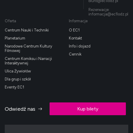
biuro@ec1lodz.pl
Rezerwacje:
informacja@ec1lodz.pl
Oferta
Informacje
Centrum Nauki i Techniki
O EC1
Planetarium
Kontakt
Narodowe Centrum Kultury
Info i dojazd
Filmowej
Cennik
Centrum Komiksu i Narracji
Interaktywnej
Ulica Żywiołów
Dla grup i szkół
Eventy EC1
Odwiedź nas
Kup bilety