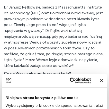
Dr Janusz Pętkowski, badacz z Massachusetts Institute
of Technology (MIT) oraz Politechniki Wrocławskiej, jest
prawdziwym pionierem w dziedzinie poszukiwania życia
poza Ziemią. Jego praca to coś więcej niż tylko
„spojrzenie w gwiazdy”. Dr Pętkowski stał się
międzynarodową sensacją, gdy jego badania nad fosfiną
w atmosferze Wenus otworzyły zupełnie nowy rozdział
w poszukiwaniach pozaziemskich form życia. Czy to
możliwe, że gdzieś tam, po drugiej stronie naszego nieba,
tętni życie? Może Wenus kryje odpowiedzi na pytania,
które ludzkość zadaje sobie od wieków?
Co na Was czeka podczas wykładu?
Wyobraźcie sobie podróż przez kosmos, pełną
najnowszych odkryć i zagadek nauki. Dr Pętkowski podzieli
się wynikami swoich badań nad biosygnaturami – gazami,
Niniejsza strona korzysta z plików cookie
które mogą wskazywać na obecność życia w kosmosie.
Wykorzystujemy pliki cookie do spersonalizowania treści
Opowie o teoretycznej biochemii, czyli o tym, jak różne