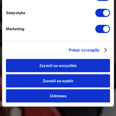
każdy znajdzie dla siebie coś wyjątkowego i ciekawego.
Zapraszamy!
Statystyka
Więcej o CNiT
Kup bilet
Marketing
Pokaż szczegóły
Zezwól na wszystkie
Zezwól na wybór
Odmowa