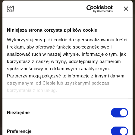
Niniejsza strona korzysta z plików cookie
Wykorzystujemy pliki cookie do spersonalizowania treści
i reklam, aby oferować funkcje społecznościowe i
analizować ruch w naszej witrynie. Informacje o tym, jak
korzystasz z naszej witryny, udostępniamy partnerom
społecznościowym, reklamowym i analitycznym.
Partnerzy mogą połączyć te informacje z innymi danymi
otrzymanymi od Ciebie lub uzyskanymi podczas
korzystania z ich usług.
Wybór
Niezbędne
zgody
Centrum Nauki i Techniki EC1
Niezależnie od wieku, zainteresowań, wykształcenia
Preferencje