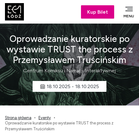
Kup Bilet
MENU
Oprowadzanie kuratorskie po
wystawie TRUST the process z
Przemysławem Truścińskim
Centrum Komiksu i Narracji Interaktywnej
18.10.2025
-
18.10.2025
Strona główna
Eventy
Oprowadzanie kuratorskie po wystawie TRUST the process z
Przemysławem Truścińskim