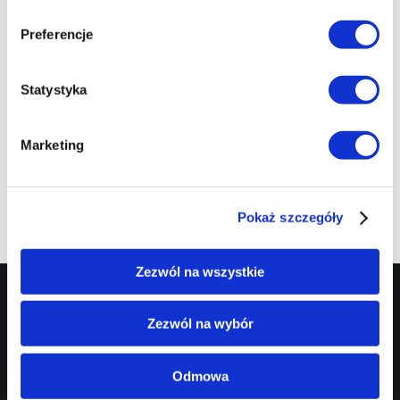
Preferencje
Statystyka
Marketing
Pokaż szczegóły
Zezwól na wszystkie
Targowa 1/3,
EC1 Łódź - Miasto
90-022 Łódź
Kultury
Zezwól na wybór
42 600 61 00
biuro@ec1lodz.pl
Odmowa
Rezerwacje:
informacja@ec1lodz.pl