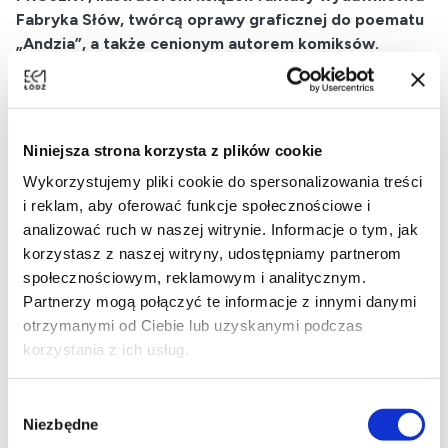
Fabryka Słów, twórcą oprawy graficznej do poematu
„Andzia”, a także cenionym autorem komiksów.
Podczas wydarzenia artysta osobiście oprowadzi
uczestników po swojej wystawie „TRUST the process”,
prezentując kulisy powstawania prac, źródła inspiracji oraz
autorskie podejście do sztuki graficznej. Ekspozycja
Niniejsza strona korzysta z plików cookie
ukazuje szerokie spektrum jego twórczości – od
Wykorzystujemy pliki cookie do spersonalizowania treści
realistycznych portretów prasowych, przez motywy
i reklam, aby oferować funkcje społecznościowe i
inspirowane podróżami i obserwacją współczesnego
analizować ruch w naszej witrynie. Informacje o tym, jak
świata, po dzieła poruszające tematy wojny, sacrum i
korzystasz z naszej witryny, udostępniamy partnerom
natury człowieka.
społecznościowym, reklamowym i analitycznym.
Spotkanie stanowi niepowtarzalną okazję do
Partnerzy mogą połączyć te informacje z innymi danymi
bezpośredniego kontaktu z artystą i pogłębienia wiedzy o
otrzymanymi od Ciebie lub uzyskanymi podczas
jednym z najważniejszych współczesnych twórców
korzystania z ich usług.
polskiego komiksu i ilustracji.
Wybór
Niezbędne
zgody