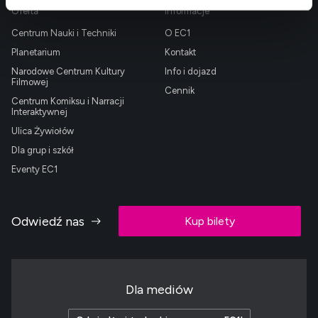
Oferta
Informacje
Centrum Nauki i Techniki
O EC1
Planetarium
Kontakt
Narodowe Centrum Kultury
Info i dojazd
Filmowej
Cennik
Centrum Komiksu i Narracji
Interaktywnej
Ulica Żywiołów
Dla grup i szkół
Eventy EC1
Odwiedź nas
Kup bilety
Dla mediów