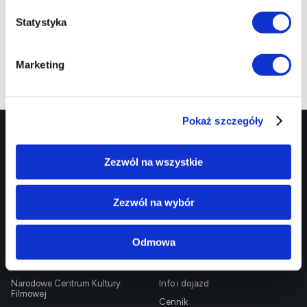
Statystyka
Marketing
Pokaż szczegóły
Targowa 1/3,
EC1 Łódź - Miasto
90-022 Łódź
Kultury
Zezwól na wszystkie
42 600 61 00
biuro@ec1lodz.pl
Rezerwacje:
Zezwól na wybór
informacja@ec1lodz.pl
Oferta
Informacje
Odmowa
Centrum Nauki i Techniki
O EC1
Planetarium
Kontakt
Narodowe Centrum Kultury
Info i dojazd
Filmowej
Cennik