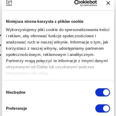
na gruncie polskim oraz przyjrzymy się współczesnym
autorom, którzy dziś najciekawiej eksplorują tę
estetykę.
Niniejsza strona korzysta z plików cookie
W trakcie spotkania poruszymy m.in. następujące pytania:
Wykorzystujemy pliki cookie do spersonalizowania treści
Jak rozumieć minimalizm? Czy to kwestia kreski,
i reklam, aby oferować funkcje społecznościowe i
kompozycji, narracji, a może wszystkiego naraz?
analizować ruch w naszej witrynie. Informacje o tym, jak
Gdzie są granice minimalizmu? Kiedy oszczędność formy
korzystasz z naszej witryny, udostępniamy partnerom
staje się pustką, a kiedy siłą?
społecznościowym, reklamowym i analitycznym.
Czy minimalizm dominuje polski komiks? Moda, świadomy
wybór artystyczny czy może znak rozpoznawczy
Partnerzy mogą połączyć te informacje z innymi danymi
rodzimej sceny?
otrzymanymi od Ciebie lub uzyskanymi podczas
korzystania z ich usług.
Spotkanie poprowadzą Kamil Słupiński i Marcin Czopek.
Wybór
Niezbędne
zgody
Preferencje