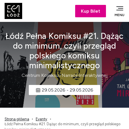
Kup Bilet
MENU
Łódź Pełna Komiksu #21. Dążąc
do minimum, czyli przegląd
polskiego komiksu
minimalistycznego
Centrum Komiksu i Narracji Interaktywnej
29.05.2026
-
29.05.2026
Strona główna
Eventy
Łódź Pełna Komiksu #21. Dążąc do minimum, czyli przegląd polskiego