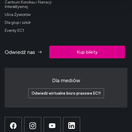
Centrum Komiksu i Narracji
Interaktywnej
Ulica Żywiołów
Dla grup i szkół
Eventy EC1
Odwiedź nas
Kup bilety
Dla mediów
Odwiedź wirtualne biuro prasowe EC1!