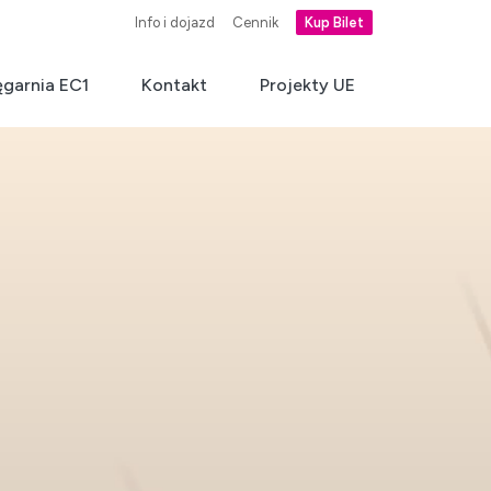
Info i dojazd
Cennik
Kup Bilet
ęgarnia EC1
Kontakt
Projekty UE