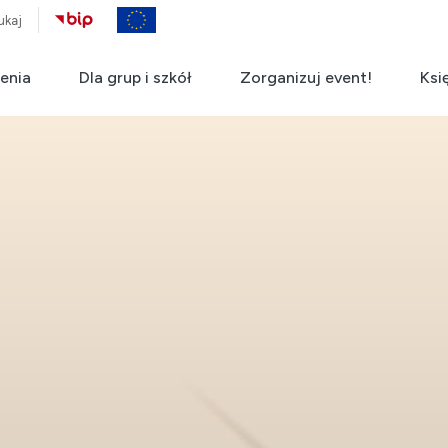
ukaj
enia
Dla grup i szkół
Zorganizuj event!
Ksi