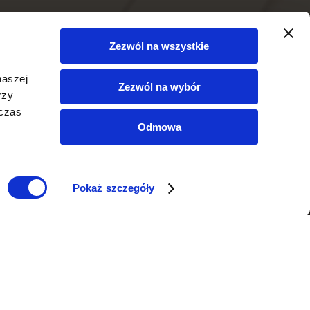
Zezwól na wszystkie
naszej
Zezwól na wybór
rzy
dczas
Odmowa
Pokaż szczegóły