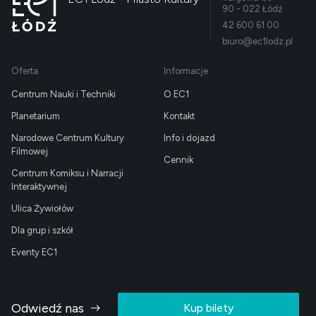
90 - 022 Łódź
42 600 61 00
biuro@ec1lodz.pl
Oferta
Informacje
Centrum Nauki i Techniki
O EC1
Planetarium
Kontakt
Narodowe Centrum Kultury
Info i dojazd
Filmowej
Cennik
Centrum Komiksu i Narracji
Interaktywnej
Ulica Żywiołów
Dla grup i szkół
Eventy EC1
Odwiedź nas
Kup bilety