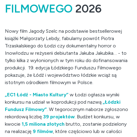
FILMOWEGO
2026
Nowy film Jagody Szelc na podstawie bestsellerowej
książki Małgorzaty Lebdy, fabularny powrót Piotra
Trzaskalskiego do Łodzi czy dokumentalny horror o
Inowłodzu w reżyserii debiutanta Jakuba Jakubika… - to
tylko kilka z wyłonionych w tym roku do dofinansowania
produkcji. 19. edycja Łódzkiego Funduszu Filmowego
pokazuje, że Łódź i województwo łódzkie wciąż są
istotnym ośrodkiem filmowym w Polsce.
„EC1 Łódź - Miasto Kultury”
w Łodzi ogłasza wyniki
konkursu na udział w koprodukcji pod nazwą
„Łódzki
Fundusz Filmowy”
. W tegorocznym naborze zgłoszono
rekordową liczbę
39 projektów
. Budżet konkursu, w
kwocie
1,5 miliona złotych
brutto, zostanie podzielony
na realizację
9 filmów
, które częściowo lub w całości