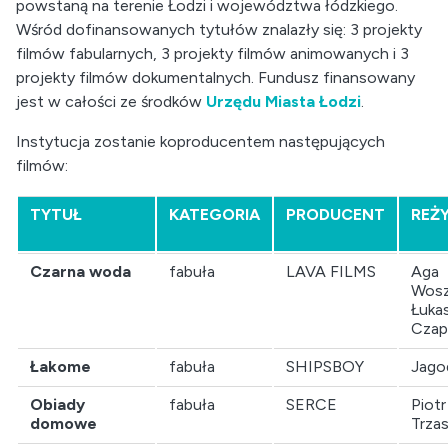
powstaną na terenie Łodzi i województwa łódzkiego.
Wśród dofinansowanych tytułów znalazły się: 3 projekty
filmów fabularnych, 3 projekty filmów animowanych i 3
projekty filmów dokumentalnych. Fundusz finansowany
jest w całości ze środków
Urzędu Miasta Łodzi
.
Instytucja zostanie koproducentem następujących
filmów:
TYTUŁ
KATEGORIA
PRODUCENT
REŻY
Czarna woda
fabuła
LAVA FILMS
Aga
Wosz
Łuka
Czap
Łakome
fabuła
SHIPSBOY
Jago
Obiady
fabuła
SERCE
Piotr
domowe
Trzas