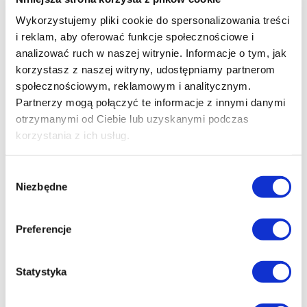
następujący eksperci:
Wykorzystujemy pliki cookie do spersonalizowania treści
Anna Jadowska, Marcin Pieńkowski i Dorota
i reklam, aby oferować funkcje społecznościowe i
Hawliczek
(filmy fabularne),
analizować ruch w naszej witrynie. Informacje o tym, jak
Agnieszka Zwiefka, Wojciech Diduszko i
korzystasz z naszej witryny, udostępniamy partnerom
Małgorzata Prociak
(filmy dokumentalne)
społecznościowym, reklamowym i analitycznym.
oraz
Weronika Płaczek, Wojciech Wawszczyk i Ewa
Partnerzy mogą połączyć te informacje z innymi danymi
Sobolewska
(filmy animowane).
otrzymanymi od Ciebie lub uzyskanymi podczas
korzystania z ich usług.
Efekt regionalny i promocyjny został poddany pod obrady
Komisji Konkursowej składającej się z przedstawicieli
Łódź Film Commission, Narodowego Centrum Kultury
Wybór
Niezbędne
Filmowej, Wydziału Kultury Urzędu Miasta Łodzi
oraz
zgody
Uniwersytetu Łódzkiego
.
Preferencje
Działający od 2007 roku
Łódzki Fundusz Filmowy
, a od
Statystyka
2015 roku związany z instytucją „EC1 Łódź - Miasto
Kultury” w Łodzi, wsparł 150 produkcji filmowych.