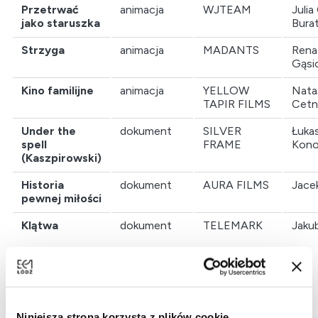
Przetrwać
animacja
WJTEAM
Julia 
jako staruszka
Bura
Strzyga
animacja
MADANTS
Rena
Gąsi
Kino familijne
animacja
YELLOW
Nata
TAPIR FILMS
Cetn
Under the
dokument
SILVER
Łuka
spell
FRAME
Kon
(Kaszpirowski)
Historia
dokument
AURA FILMS
Jace
pewnej miłości
Klątwa
dokument
TELEMARK
Jakub
W ocenie projektów konkursowych wzięli udział
Niniejsza strona korzysta z plików cookie