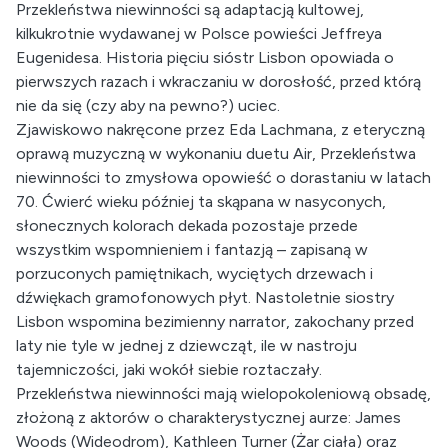
Przekleństwa niewinności są adaptacją kultowej,
kilkukrotnie wydawanej w Polsce powieści Jeffreya
Eugenidesa. Historia pięciu sióstr Lisbon opowiada o
pierwszych razach i wkraczaniu w dorosłość, przed którą
nie da się (czy aby na pewno?) uciec.
Zjawiskowo nakręcone przez Eda Lachmana, z eteryczną
oprawą muzyczną w wykonaniu duetu Air, Przekleństwa
niewinności to zmysłowa opowieść o dorastaniu w latach
70. Ćwierć wieku później ta skąpana w nasyconych,
słonecznych kolorach dekada pozostaje przede
wszystkim wspomnieniem i fantazją – zapisaną w
porzuconych pamiętnikach, wyciętych drzewach i
dźwiękach gramofonowych płyt. Nastoletnie siostry
Lisbon wspomina bezimienny narrator, zakochany przed
laty nie tyle w jednej z dziewcząt, ile w nastroju
tajemniczości, jaki wokół siebie roztaczały.
Przekleństwa niewinności mają wielopokoleniową obsadę,
złożoną z aktorów o charakterystycznej aurze: James
Woods (Wideodrom), Kathleen Turner (Żar ciała) oraz