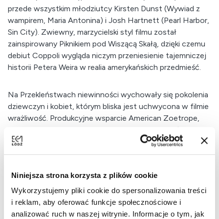
przede wszystkim młodziutcy Kirsten Dunst (Wywiad z
wampirem, Maria Antonina) i Josh Hartnett (Pearl Harbor,
Sin City). Zwiewny, marzycielski styl filmu został
zainspirowany Piknikiem pod Wiszącą Skałą, dzięki czemu
debiut Coppoli wygląda niczym przeniesienie tajemniczej
historii Petera Weira w realia amerykańskich przedmieść.
Na Przekleństwach niewinności wychowały się pokolenia
dziewczyn i kobiet, którym bliska jest uchwycona w filmie
wrażliwość. Produkcyjne wsparcie American Zoetrope,
firmy Francisa Forda Coppoli, i swoboda wyobraźni Sofii
zaowocowały jednym z przełomowych debiutów
współczesnego kina – intymną, choć niepozbawioną
niepokoju, pachnącą ciepłym latem historią, w której
Niniejsza strona korzysta z plików cookie
można się zanurzyć i rozsmakować.
Wykorzystujemy pliki cookie do spersonalizowania treści
Opinie o filmie:
i reklam, aby oferować funkcje społecznościowe i
Chwyta kruchość i piękno życia z unikalną i hipnotyzującą
analizować ruch w naszej witrynie. Informacje o tym, jak