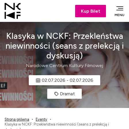
Kup Bilet
MENU
Klasyka w NCKF: Przekleństwa
niewinności (seans z prelekcją i
dyskusją)
Narodowe Centrum Kultury Filmowej
02.07.2026
-
02.07.2026
Dramat
Strona główna
Eventy
Klasyka w NCKF: Przekleństwa niewinności (seans z prelekcją i