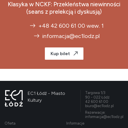
Klasyka w NCKF: Przekleństwa niewinności
(seans z prelekcją i dyskusją)
+48 42 600 61 00 wew. 1
informacja@ec1lodz.pl
Kup bilet
EC1 Łódź - Miasto
Targowa 1/3
90 - 022 Łódź
Kultury
42 600 61 00
biuro@ec1lodz.pl
Rezerwacje:
informacja@ec1lodz.pl
Oferta
Informacje