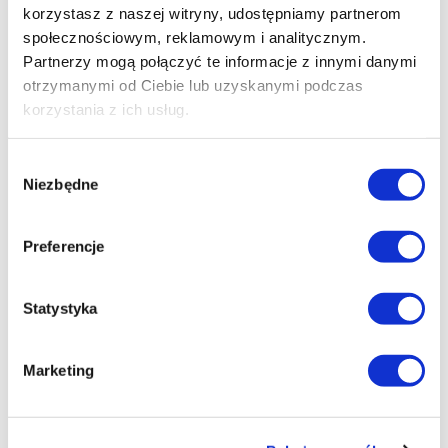
precyzją
korzystasz z naszej witryny, udostępniamy partnerom
Pedro Almodóvar
społecznościowym, reklamowym i analitycznym.
Nadzwyczajny debiut, błyskotliwa adaptacja. Elegijna i
Partnerzy mogą połączyć te informacje z innymi danymi
zachwycająca wizualnie
otrzymanymi od Ciebie lub uzyskanymi podczas
Martin Scorsese
korzystania z ich usług.
Jest coś lepszego niż amerykańskie filmy o amerykańskich
nastolatkach z amerykańskich przedmieść?
Wybór
Igor Kierkosz
Niezbędne
zgody
Preferencje
reżyseria
: Sofia Coppola
produkcja
: USA, 1999
Statystyka
gatunek
: Dramat
czas trwania:
97 min
Marketing