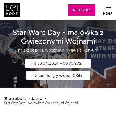
Kup Bilet
MENU
Star Wars Day - majówka z
Gwiezdnymi Wojnami
na ekspozycji, warsztaty, dyskusja, konkurs
30.04.2024
-
05.05.2024
komiks, gry wideo, CKiNI
Strona główna
Eventy
Star Wars Day - majówka z Gwiezdnymi Wojnami