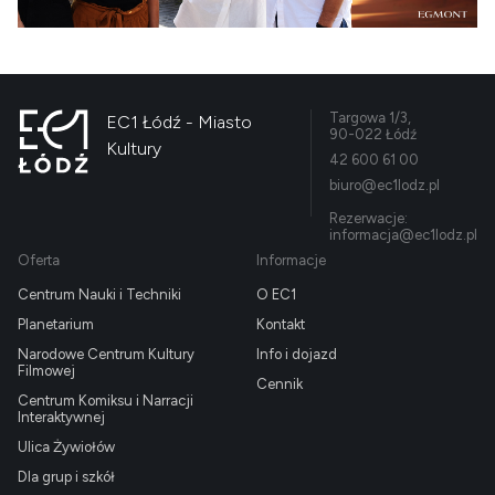
Targowa 1/3,
EC1 Łódź - Miasto
90-022 Łódź
Kultury
42 600 61 00
biuro@ec1lodz.pl
Rezerwacje:
informacja@ec1lodz.pl
Oferta
Informacje
Centrum Nauki i Techniki
O EC1
Planetarium
Kontakt
Narodowe Centrum Kultury
Info i dojazd
Filmowej
Cennik
Centrum Komiksu i Narracji
Interaktywnej
Ulica Żywiołów
Dla grup i szkół