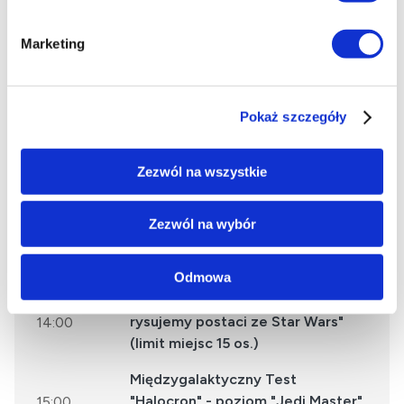
Harmonogram wydarzenia
Marketing
Star Wars Day (4 maja)
otwarcie ekspozycji
10:00
Pokaż szczegóły
warsztaty "Anatomia kosmitów -
rysujemy postaci ze Star Wars"
11:00
Zezwól na wszystkie
(limit miejsc 15 os.)
Międzygalaktyczny Test
Zezwól na wybór
"Halocron" - poziom "Padawan" dla
13:00
początkujących
Odmowa
warsztaty "Anatomia kosmitów -
rysujemy postaci ze Star Wars"
14:00
(limit miejsc 15 os.)
Międzygalaktyczny Test
"Halocron" - poziom "Jedi Master"
15:00