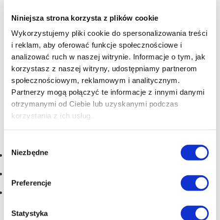
Wystarczy kupić bilet na naszą stałą ekspozycję!
Niniejsza strona korzysta z plików cookie
Wyjątkiem są warsztaty - ze względu na limit miejsc,
obowiązywać będą na nie bilety w cenie 10 zł.
Wykorzystujemy pliki cookie do spersonalizowania treści
i reklam, aby oferować funkcje społecznościowe i
analizować ruch w naszej witrynie. Informacje o tym, jak
korzystasz z naszej witryny, udostępniamy partnerom
społecznościowym, reklamowym i analitycznym.
Nagrody w quizie
ufundowało wydawnictwo
Egmont
Partnerzy mogą połączyć te informacje z innymi danymi
Polska - Partner Główny
wydarzenia.
otrzymanymi od Ciebie lub uzyskanymi podczas
korzystania z ich usług.
Lista gier dostępnych w CKNI przez całą majówkę:
Wybór
Niezbędne
zgody
Strefa VR:
Star Wars Squadrons, Droid Repair Bay, Beat
Saber
Strefa Retro:
Dark Forces (Optimus), Star Wars
Preferencje
(Commodore 64), Return Of The Jedi (Atari)
Strefa ciszy:
LEGO Star Wars Skywalker Saga
(PlayStation 5)
Statystyka