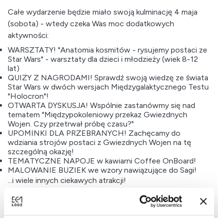
Całe wydarzenie będzie miało swoją kulminację 4 maja
(sobota) - wtedy czeka Was moc dodatkowych
aktywności:
WARSZTATY! "Anatomia kosmitów - rysujemy postaci ze
Star Wars" - warsztaty dla dzieci i młodzieży (wiek 8-12
lat)
QUIZY Z NAGRODAMI! Sprawdź swoją wiedzę ze świata
Star Wars w dwóch wersjach Międzygalaktycznego Testu
"Holocron"!
OTWARTA DYSKUSJA! Wspólnie zastanówmy się nad
tematem "Międzypokoleniowy przekaz Gwiezdnych
Wojen. Czy przetrwał próbę czasu?"
UPOMINKI DLA PRZEBRANYCH! Zachęcamy do
wdziania strojów postaci z Gwiezdnych Wojen na tę
szczególną okazję!
TEMATYCZNE NAPOJE w kawiarni Coffee OnBoard!
MALOWANIE BUZIEK we wzory nawiązujące do Sagi!
...i wiele innych ciekawych atrakcji!
Jak wziąć udział w wydarzeniu?