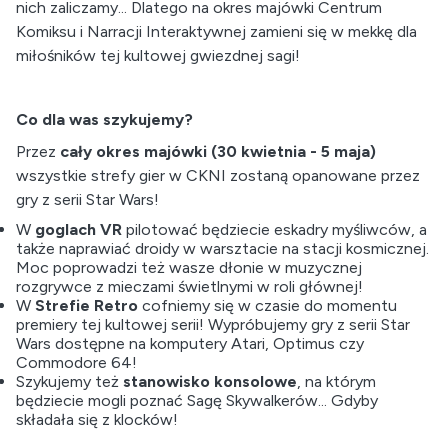
nich zaliczamy... Dlatego na okres majówki Centrum
Komiksu i Narracji Interaktywnej zamieni się w mekkę dla
miłośników tej kultowej gwiezdnej sagi!
Co dla was szykujemy?
Przez
cały okres majówki (30 kwietnia - 5 maja)
wszystkie strefy gier w CKNI zostaną opanowane przez
gry z serii Star Wars!
W
goglach VR
pilotować będziecie eskadry myśliwców, a
także naprawiać droidy w warsztacie na stacji kosmicznej.
Moc poprowadzi też wasze dłonie w muzycznej
rozgrywce z mieczami świetlnymi w roli głównej!
W
Strefie Retro
cofniemy się w czasie do momentu
premiery tej kultowej serii! Wypróbujemy gry z serii Star
Wars dostępne na komputery Atari, Optimus czy
Commodore 64!
Szykujemy też
stanowisko konsolowe
, na którym
będziecie mogli poznać Sagę Skywalkerów... Gdyby
składała się z klocków!