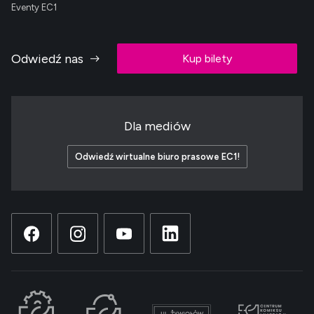
Eventy EC1
Odwiedź nas
Kup bilety
Dla mediów
Odwiedź wirtualne biuro prasowe EC1!