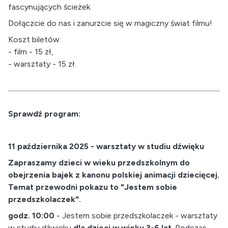
fascynujących ścieżek.
Dołączcie do nas i zanurzcie się w magiczny świat filmu!
Koszt biletów:
- film - 15 zł,
- warsztaty - 15 zł.
Sprawdź program:
11 października 2025 - warsztaty w studiu dźwięku
Zapraszamy dzieci w wieku przedszkolnym do
obejrzenia bajek z kanonu polskiej animacji dziecięcej.
Temat przewodni pokazu to "Jestem sobie
przedszkolaczek".
godz. 10:00
- Jestem sobie przedszkolaczek - warsztaty
w studiu dźwięku
dla dzieci w wieku 3-6 lat
. Podczas