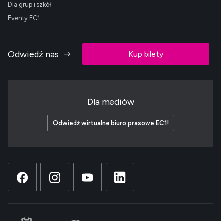
Dla grup i szkół
Eventy EC1
Odwiedź nas
Kup bilety
Dla mediów
Odwiedź wirtualne biuro prasowe EC1!