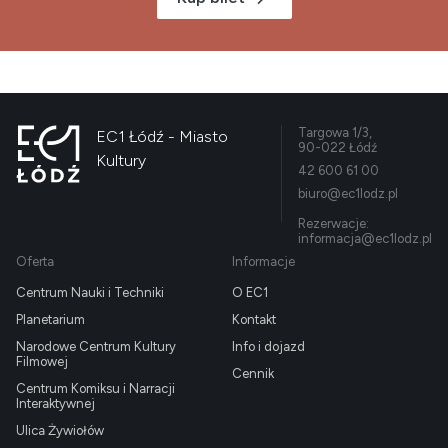
Targowa 1/3,
EC1 Łódź - Miasto
90-022 Łódź
Kultury
42 600 61 00
biuro@ec1lodz.pl
Rezerwacje:
informacja@ec1lodz.pl
Oferta
Informacje
Centrum Nauki i Techniki
O EC1
Planetarium
Kontakt
Narodowe Centrum Kultury
Info i dojazd
Filmowej
Cennik
Centrum Komiksu i Narracji
Interaktywnej
Ulica Żywiołów