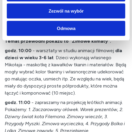
06 grudnia 2025 - warsztaty w studiu animacji
Zezwól na wybór
filmowej
Zapraszamy dzieci w wieku przedszkolnym do
Odmowa
obejrzenia bajek z kanonu polskiej animacji dziecięcej.
Temat przewodni pokazu to "Zimowe klimaty".
godz. 10:00
- warsztaty w studiu animacji filmowej
dla
dzieci w wieku 3-6 lat
. Dzieci wykonają własnego
Mikołaja - maskotkę z kawałków tkanin i materiałów. Będą
mogły wybrać kolor tkaniny i własnoręcznie udekorować
go malując oczka, usmiech itp. Ze względu na wiek, będą
miały do dyspozycji proste półprodukty, które można
łączyć i komponować (10 miejsc).
godz. 11:00
- zapraszamy na projekcję krótkich animacji.
Pokażemy:
1. Zaczarowany ołówek. Worek prezentów, 2.
Dziwny świat kota Filemona. Zimowy wieczór, 3.
Przygody Myszki. Zimowa wycieczka, 4. Przygody Bolka i
Lolka. Zimowe zawody, 5. Przeziębienie.