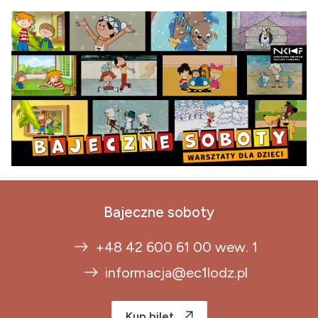
Bajeczne soboty
+48 42 600 61 00 wew. 1
informacja@ec1lodz.pl
Kup bilet