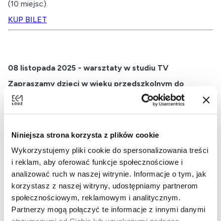
(10 miejsc).
KUP BILET
08 listopada 2025 - warsztaty w studiu TV
Zapraszamy dzieci w wieku przedszkolnym do
obejrzenia bajek z kanonu polskiej animacji dziecięcej.
Temat przewodni pokazu to "Dzień zdrowego
jedzenia i gotowania".
godz. 10:00
- warsztaty w studiu TV
dla dzieci w wieku
Niniejsza strona korzysta z plików cookie
3-6 lat
. Zapraszamy dzieci do wzięcia udziału w
Wykorzystujemy pliki cookie do spersonalizowania treści
wyjątkowych warsztatach, które pokazują w praktyce na
i reklam, aby oferować funkcje społecznościowe i
czym polega technika green screen i specyfika pracy
analizować ruch w naszej witrynie. Informacje o tym, jak
profesjonalnego studia TV. Tematem przewodnim zajęć
korzystasz z naszej witryny, udostępniamy partnerom
będzie zdrowe odżywianie (10 miejsc).
społecznościowym, reklamowym i analitycznym.
Partnerzy mogą połączyć te informacje z innymi danymi
godz. 11:00
- zapraszamy na projekcję krótkich animacji.