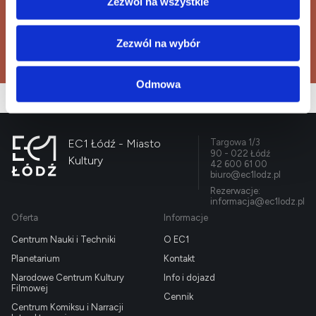
informacja@ec1lodz.pl
Zezwól na wszystkie
Zezwól na wybór
Kup bilet
Odmowa
EC1 Łódź - Miasto
Targowa 1/3
90 - 022 Łódź
Kultury
42 600 61 00
biuro@ec1lodz.pl
Rezerwacje:
informacja@ec1lodz.pl
Oferta
Informacje
Centrum Nauki i Techniki
O EC1
Planetarium
Kontakt
Narodowe Centrum Kultury
Info i dojazd
Filmowej
Cennik
Centrum Komiksu i Narracji