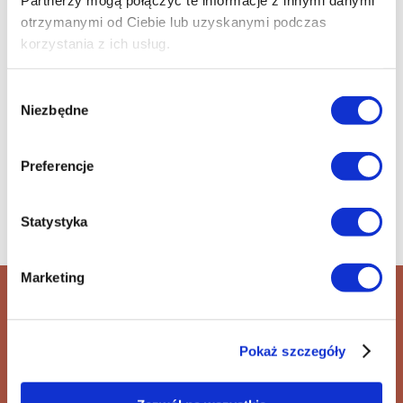
otrzymanymi od Ciebie lub uzyskanymi podczas
korzystania z ich usług.
Wybór
Niezbędne
zgody
Preferencje
Statystyka
Marketing
Zaproszenie
reż. Olivia Wilde
Pokaż szczegóły
+48 42 600 61 00 wew. 1