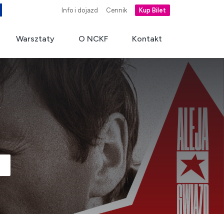
Info i dojazd
Cennik
Kup Bilet
Warsztaty
O NCKF
Kontakt
y