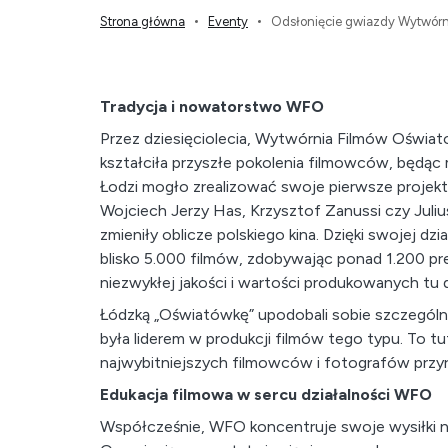
Strona główna
Eventy
Odsłonięcie gwiazdy Wytwórn
Tradycja i nowatorstwo WFO
Przez dziesięciolecia, Wytwórnia Filmów Oświat
kształciła przyszłe pokolenia filmowców, będąc
Łodzi mogło zrealizować swoje pierwsze projekt
Wojciech Jerzy Has, Krzysztof Zanussi czy Juliu
zmieniły oblicze polskiego kina. Dzięki swojej d
blisko 5.000 filmów, zdobywając ponad 1.200 p
niezwykłej jakości i wartości produkowanych tu d
Łódzką „Oświatówkę” upodobali sobie szczególnie
była liderem w produkcji filmów tego typu. To tu
najwybitniejszych filmowców i fotografów przyr
Edukacja filmowa w sercu działalności WFO
Współcześnie, WFO koncentruje swoje wysiłki n