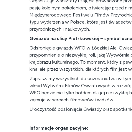
Organizując warsztaty i zajęcia prowadzone pr
pasję kolejnym pokoleniom, otwierając przed nim
Międzynarodowego Festiwalu Filmów Przyrodnicz
typu wydarzenia w Polsce, które jest świadec
przyrodniczych i naukowych.
Gwiazda na ulicy Piotrkowskiej – symbol uzna
Odsłonięcie gwiazdy WFO w Łódzkiej Alei Gwiazd
przypomnienie o niezwykłej roli, jaką Wytwórnia
krajobrazu kulturalnego. To moment, który z pew
kina, ale przez wszystkich, dla których film jest 
Zapraszamy wszystkich do uczestnictwa w tym 
wkład Wytwórni Filmów Oświatowych w rozwój pol
WFO będzie nie tylko hołdem dla jej niezwykłej h
zajmuje w sercach filmowców i widzów.
Uroczystość odsłonięcia Gwiazdy oraz spotkani
Informacje organizacyjne: