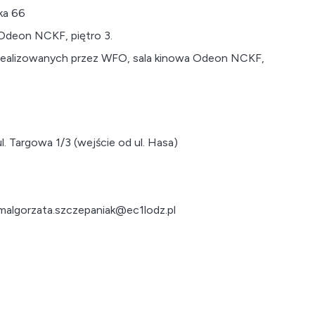
ka 66
 Odeon NCKF, piętro 3.
zrealizowanych przez WFO, sala kinowa Odeon NCKF,
 Targowa 1/3 (wejście od ul. Hasa)
 malgorzata.szczepaniak@ec1lodz.pl