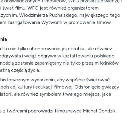
zez doświadczonych filmowców, WFO przekazuje wiedzę i
i świat filmu. WFO jest również organizatorem
ych im. Włodzimierza Puchalskiego, największego tego
twem zaangażowania Wytwórni w promowanie filmów
nia
 to nie tylko uhonorowanie jej dorobku, ale również
 odgrywała i wciąż odgrywa w kształtowaniu polskiego
nością zostanie zapamiętany nie tylko przez miłośników
ważną częścią życia.
historycznym wydarzeniu, aby wspólnie świętować
skiej kultury i edukacji filmowej. Odsłonięcie gwiazdy
istorii, ale również symbolem trwałego miejsca, jakie
e z twórcami poprowadzi filmoznawca Michał Dondzik.