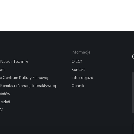
Informacje
Nauki i Techniki
O EC1
ium
Kontakt
 Centrum Kultury Filmowej
Info i dojazd
omiksu i Narracji Interaktywnej
Cennik
wiołów
i szkół
C1