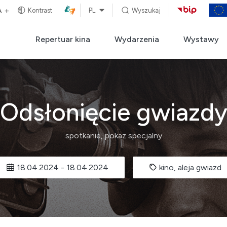
A +
Kontrast
PL
Wyszukaj
Repertuar kina
Wydarzenia
Wystawy
Odsłonięcie gwiazd
spotkanie, pokaz specjalny
18.04.2024
-
18.04.2024
kino, aleja gwiazd