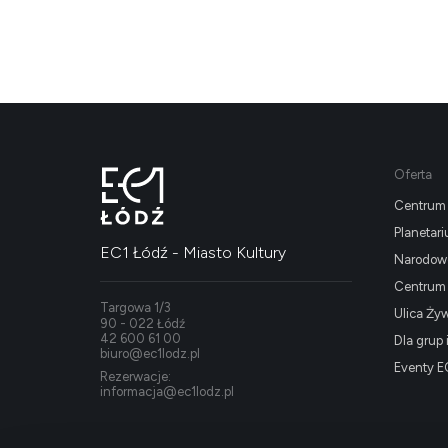
Oferta
Centrum 
Planetar
EC1 Łódź - Miasto Kultury
Narodowe
Centrum K
Targowa 1/3
Ulica Ży
90 - 022 Łódź
42 600 61 00
Dla grup 
biuro@ec1lodz.pl
Eventy E
Rezerwacje:
informacja@ec1lodz.pl