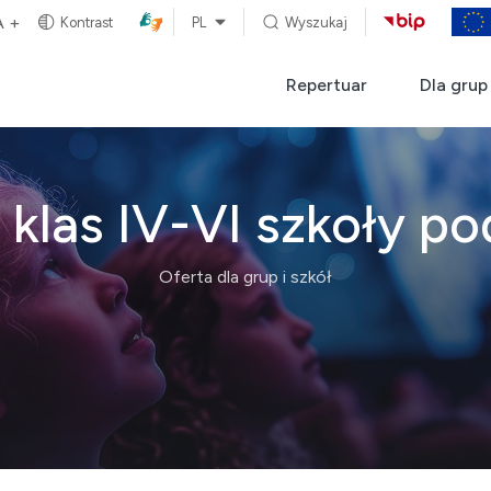
A +
Kontrast
PL
Wyszukaj
Repertuar
Dla grup 
 klas IV-VI szkoły po
Oferta dla grup i szkół