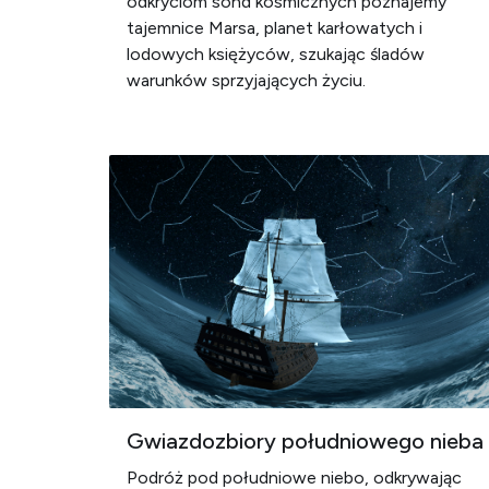
odkryciom sond kosmicznych poznajemy
tajemnice Marsa, planet karłowatych i
lodowych księżyców, szukając śladów
warunków sprzyjających życiu.
Gwiazdozbiory południowego nieba
Podróż pod południowe niebo, odkrywając