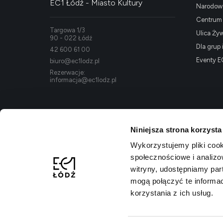
EC1 Łódź - Miasto Kultury
Narodowe
Centrum K
Targowa 1/3
Ulica Ży
90 - 022 Łódź
Dla grup 
42 600 61 00
Eventy E
biuro@ec1lodz.pl
Rezerwacje:
informacja@ec1lodz.pl
Niniejsza strona korzysta
Wykorzystujemy pliki cook
społecznościowe i analizo
witryny, udostępniamy pa
mogą połączyć te informa
korzystania z ich usług.
Polityka prywatności
Regulamin kompleksu
Dostępność