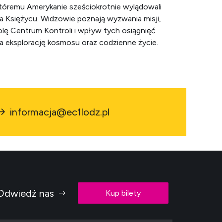
tóremu Amerykanie sześciokrotnie wylądowali
a Księżycu. Widzowie poznają wyzwania misji,
olę Centrum Kontroli i wpływ tych osiągnięć
a eksplorację kosmosu oraz codzienne życie.
informacja@ec1lodz.pl
Odwiedź nas
Kup bilety