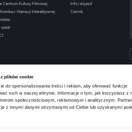
 Centrum Kultury Filmowej
Info i dojazd
omiksu i Narracji Interaktywnej
Cennik
wiołów
i szkół
C1
 z plików cookie
ie do spersonalizowania treści i reklam, aby oferować funkcje
wać ruch w naszej witrynie. Informacje o tym, jak korzystasz z 
rtnerom społecznościowym, reklamowym i analitycznym. Partne
cje z innymi danymi otrzymanymi od Ciebie lub uzyskanymi po