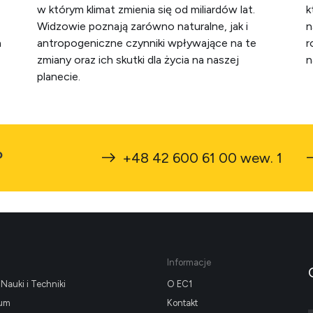
w którym klimat zmienia się od miliardów lat.
k
Widzowie poznają zarówno naturalne, jak i
n
h
antropogeniczne czynniki wpływające na te
r
zmiany oraz ich skutki dla życia na naszej
n
planecie.
?
+48 42 600 61 00 wew. 1
Informacje
Nauki i Techniki
O EC1
ium
Kontakt