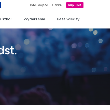
Info i dojazd
Cennik
Kup Bilet
i szkół
Wydarzenia
Baza wiedzy
dst.