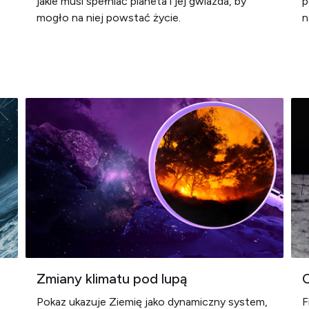
jakie musi spełniać planeta i jej gwiazda, by
p
mogło na niej powstać życie.
n
Zmiany klimatu pod lupą
Pokaz ukazuje Ziemię jako dynamiczny system,
F