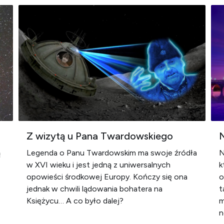
Z wizytą u Pana Twardowskiego
N
ą
Legenda o Panu Twardowskim ma swoje źródła
N
w XVI wieku i jest jedną z uniwersalnych
k
opowieści środkowej Europy. Kończy się ona
o
jednak w chwili lądowania bohatera na
t
Księżycu… A co było dalej?
m
n