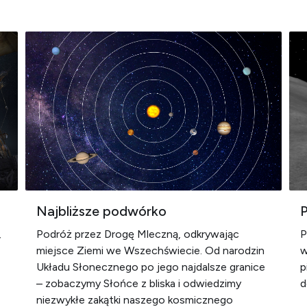
Najbliższe podwórko
P
,
Podróż przez Drogę Mleczną, odkrywając
P
miejsce Ziemi we Wszechświecie. Od narodzin
w
Układu Słonecznego po jego najdalsze granice
p
– zobaczymy Słońce z bliska i odwiedzimy
d
niezwykłe zakątki naszego kosmicznego