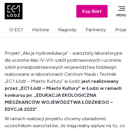
Kup Bilet
MENU
O EC1
Historia
Nagrody
Partnerzy
Projekt
Projekt „Akcja-hydroedukacja” - warsztaty laboratoryjne
dla uczniów klas IV-VIII szkół podstawowych i uczniów
szkół ponadpodstawowych województwa łódzkiego
realizowane w laboratoriach Centrum Nauki i Techniki
„EC1 Łódź – Miasto Kultury” w Łodzi
jest realizowany
przez „EC1 Łódź – Miasto Kultury” w Łodzi w ramach
konkursu pn. „EDUKACJA EKOLOGICZNA
MIESZKAŃCÓW WOJEWÓDZTWA ŁÓDZKIEGO –
EDYCJA 2022”.
W ramach realizacji projektu chcemy uświadomić
uczestnikom warsztatów, że mają realny wpływ na to, co