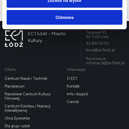
Zezwól na wybór
Odmowa
Targowa 1/3,
EC1 Łódź - Miasto
90-022 Łódź
Kultury
42 600 61 00
biuro@ec1lodz.pl
Rezerwacje:
informacja@ec1lodz.pl
Oferta
Informacje
Centrum Nauki i Techniki
O EC1
Planetarium
Kontakt
Narodowe Centrum Kultury
Info i dojazd
Filmowej
Cennik
Centrum Komiksu i Narracji
Interaktywnej
Ulica Żywiołów
Dla grup i szkół