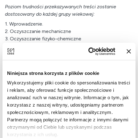
Poziom trudności przekazywanych treści zostanie
dostosowany do każdej grupy wiekowej:
1. Wprowadzenie.
2. Oczyszczanie mechaniczne
3. Oczyszczanie fizyko-chemiczne
4. Oczyszczanie mikrobiologiczne cz.1
5. Oczyszczanie mikrobiologiczne cz.2
6. Podsumowanie zajęć.
Niniejsza strona korzysta z plików cookie
Szczegóły poszczególnych działań projektowych będą
Wykorzystujemy pliki cookie do spersonalizowania treści
publikowane na stronach internetowych
EC1 Łódź -
i reklam, aby oferować funkcje społecznościowe i
Miasto Kultury
oraz
Centrum Nauki i Techniki EC1
a także
analizować ruch w naszej witrynie. Informacje o tym, jak
w
mediach społecznościowych
oraz plakatach
korzystasz z naszej witryny, udostępniamy partnerom
informacyjnych.
społecznościowym, reklamowym i analitycznym.
Partnerzy mogą połączyć te informacje z innymi danymi
otrzymanymi od Ciebie lub uzyskanymi podczas
Planowany do uzyskania efekt ekologiczny w wyniku
korzystania z ich usług.
realizacji projektu to
wzrost poziomu wiedzy z zakresu