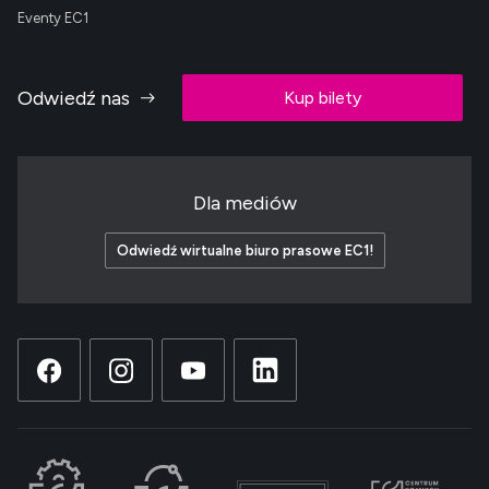
Eventy EC1
Odwiedź nas
Kup bilety
Dla mediów
Odwiedź wirtualne biuro prasowe EC1!