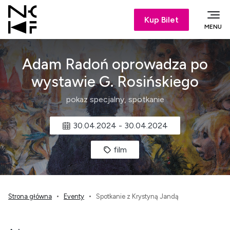
Kup Bilet
MENU
Adam Radoń oprowadza po
wystawie G. Rosińskiego
pokaz specjalny, spotkanie
30.04.2024
-
30.04.2024
film
Strona główna
Eventy
Spotkanie z Krystyną Jandą