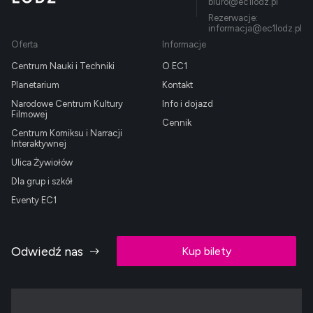
biuro@ec1lodz.pl
Rezerwacje:
informacja@ec1lodz.pl
Oferta
Informacje
Centrum Nauki i Techniki
O EC1
Planetarium
Kontakt
Narodowe Centrum Kultury
Info i dojazd
Filmowej
Cennik
Centrum Komiksu i Narracji
Interaktywnej
Ulica Żywiołów
Dla grup i szkół
Eventy EC1
Odwiedź nas
Kup bilety