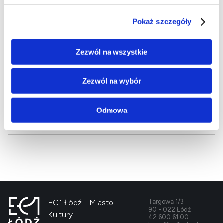
Pokaż szczegóły
Zezwól na wszystkie
Zezwól na wybór
Odmowa
EC1 Łódź - Miasto
Targowa 1/3
90 - 022 Łódź
Kultury
42 600 61 00