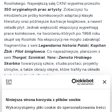
Rosińskiego. Największą salę CKNI wypełnia przeszło
350 oryginalnych prac artysty
. Zobaczysz tu
młodzieńcze próby komiksowych adaptacji klasyki
literatury oraz późniejsze ilustracje książkowe, a nawet
okładki płyt. Jednak większość ekspozycji wypełniają
prace komiksowe, na tworzeniu których po 1968 roku
skupił się Rosiński. Na ekspozycji nie mogło zabraknąć
fragmentów z serii
Legendarna historia Polski
,
Kapitan
Żbik
i
Pilot śmigłowca
. Co najważniejsze, planszom z
serii
Thorgal
,
Szninkiel
,
Yans
i
Zemsta Hrabiego
Skarbka
towarzyszą szkice, studia postaci, projekty
strojów, a także obrazy olejne, które trafiły na okładki
tych poczytnych albumów.
Adam Radoń zdradzi szczegóły tajników pracy artysty,
opowie nieznane anegdoty, a przede wszystkim postara
się zarazić swoim entuzjazmem do twórczości autora
Niniejsza strona korzysta z plików cookie
Thorgala
.
Wykorzystujemy pliki cookie do spersonalizowania treści
Na wydarzenie obowiązuje specjalny bilet w cenie 16