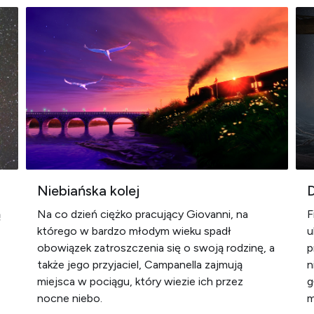
Niebiańska kolej
D
ą
Na co dzień ciężko pracujący Giovanni, na
F
którego w bardzo młodym wieku spadł
u
obowiązek zatroszczenia się o swoją rodzinę, a
p
także jego przyjaciel, Campanella zajmują
n
miejsca w pociągu, który wiezie ich przez
g
nocne niebo.
m