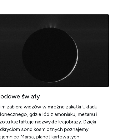
Lodowe światy
ilm zabiera widzów w mroźne zakątki Układu
łonecznego, gdzie lód z amoniaku, metanu i
zotu kształtuje niezwykłe krajobrazy. Dzięki
dkryciom sond kosmicznych poznajemy
ajemnice Marsa, planet karłowatych i