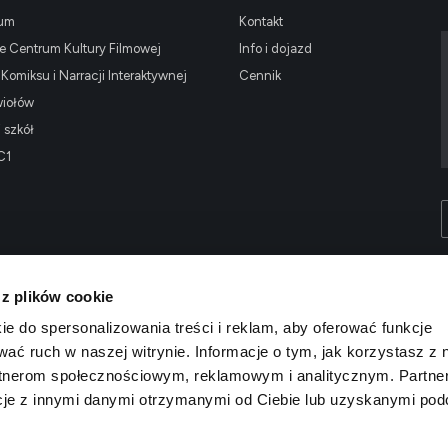
ium
Kontakt
 Centrum Kultury Filmowej
Info i dojazd
omiksu i Narracji Interaktywnej
Cennik
wiołów
i szkół
C1
 z plików cookie
ie do spersonalizowania treści i reklam, aby oferować funkcje
wać ruch w naszej witrynie. Informacje o tym, jak korzystasz z 
rtnerom społecznościowym, reklamowym i analitycznym. Partne
cje z innymi danymi otrzymanymi od Ciebie lub uzyskanymi po