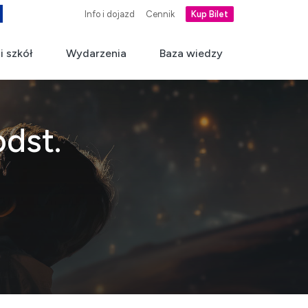
Info i dojazd
Cennik
Kup Bilet
i szkół
Wydarzenia
Baza wiedzy
odst.