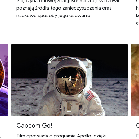
Międzynarodowej Stacji Kosmicznej. Widzowie
O
poznają źródła tego zanieczyszczenia oraz
h
naukowe sposoby jego usuwania.
k
g
Capcom Go!
C
,
Film opowiada o programie Apollo, dzięki
F