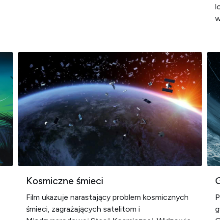
l
w
Kosmiczne śmieci
Film ukazuje narastający problem kosmicznych
P
śmieci, zagrażających satelitom i
g