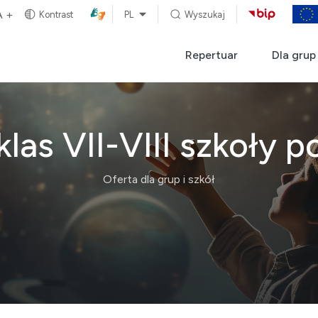
A +
Kontrast
PL
Wyszukaj
Repertuar
Dla grup 
klas VII-VIII szkoły p
Oferta dla grup i szkół