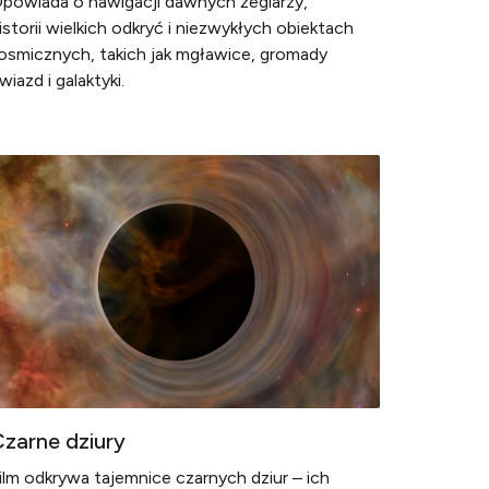
powiada o nawigacji dawnych żeglarzy,
istorii wielkich odkryć i niezwykłych obiektach
osmicznych, takich jak mgławice, gromady
wiazd i galaktyki.
zarne dziury
ilm odkrywa tajemnice czarnych dziur – ich