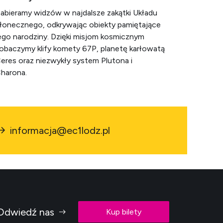
abieramy widzów w najdalsze zakątki Układu
łonecznego, odkrywając obiekty pamiętające
ego narodziny. Dzięki misjom kosmicznym
obaczymy klify komety 67P, planetę karłowatą
eres oraz niezwykły system Plutona i
harona.
informacja@ec1lodz.pl
Odwiedź nas
Kup bilety