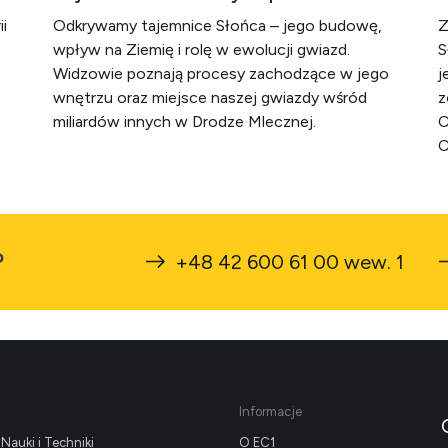
i
Odkrywamy tajemnice Słońca – jego budowę,
Z
wpływ na Ziemię i rolę w ewolucji gwiazd.
S
Widzowie poznają procesy zachodzące w jego
j
wnętrzu oraz miejsce naszej gwiazdy wśród
z
miliardów innych w Drodze Mlecznej.
C
C
?
+48 42 600 61 00 wew. 1
Informacje
Nauki i Techniki
O EC1