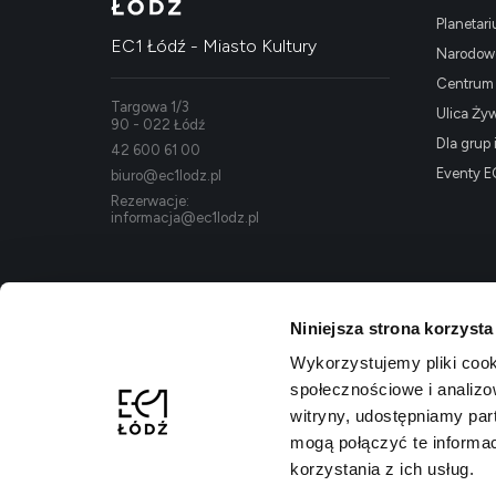
Planetar
EC1 Łódź - Miasto Kultury
Narodowe
Centrum K
Targowa 1/3
Ulica Ży
90 - 022 Łódź
Dla grup 
42 600 61 00
Eventy E
biuro@ec1lodz.pl
Rezerwacje:
informacja@ec1lodz.pl
Niniejsza strona korzysta
Wykorzystujemy pliki cook
społecznościowe i analizo
witryny, udostępniamy pa
mogą połączyć te informa
korzystania z ich usług.
Polityka prywatności
Regulamin kompleksu
Dostępność