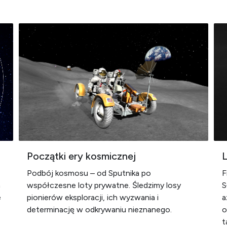
Początki ery kosmicznej
Podbój kosmosu – od Sputnika po
F
n
współczesne loty prywatne. Śledzimy losy
S
e
pionierów eksploracji, ich wyzwania i
a
determinację w odkrywaniu nieznanego.
o
t