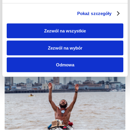
Pokaż szczegóły
Zezwól na wszystkie
Freak Show | Freak Show
reż. Łukasz Ronduda, Filip Pawlak
Zezwól na wybór
Odmowa