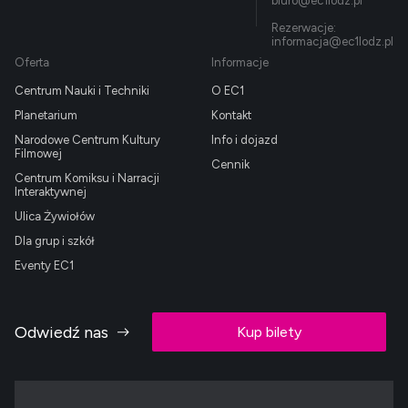
biuro@ec1lodz.pl
Rezerwacje:
informacja@ec1lodz.pl
Oferta
Informacje
Centrum Nauki i Techniki
O EC1
Planetarium
Kontakt
Narodowe Centrum Kultury
Info i dojazd
Filmowej
Cennik
Centrum Komiksu i Narracji
Interaktywnej
Ulica Żywiołów
Dla grup i szkół
Eventy EC1
Odwiedź nas
Kup bilety