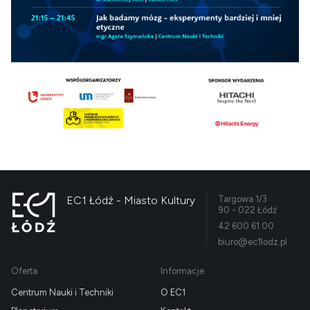
EC1 Łódź - Miasto Kultury
Targowa 1/3
90 - 022 Łódź
42 600 61 00
biuro@ec1lodz.pl
Oferta
Informacje
Centrum Nauki i Techniki
O EC1