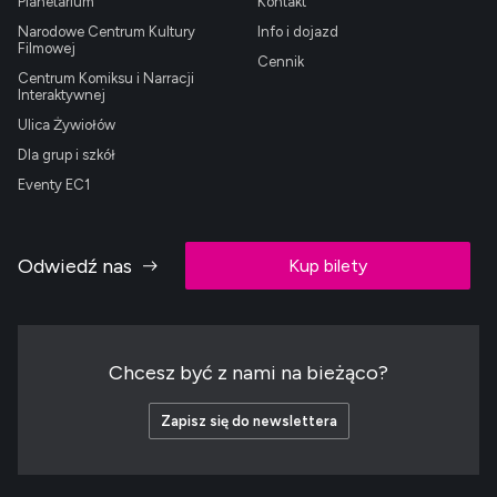
Planetarium
Kontakt
Narodowe Centrum Kultury
Info i dojazd
Filmowej
Cennik
Centrum Komiksu i Narracji
Interaktywnej
Ulica Żywiołów
Dla grup i szkół
Eventy EC1
Odwiedź nas
Kup bilety
Chcesz być z nami na bieżąco?
Zapisz się do newslettera