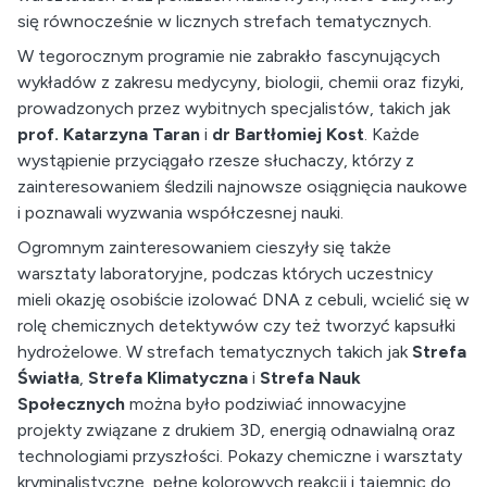
się równocześnie w licznych strefach tematycznych.
W tegorocznym programie nie zabrakło fascynujących
wykładów z zakresu medycyny, biologii, chemii oraz fizyki,
prowadzonych przez wybitnych specjalistów, takich jak
prof. Katarzyna Taran
i
dr Bartłomiej Kost
. Każde
wystąpienie przyciągało rzesze słuchaczy, którzy z
zainteresowaniem śledzili najnowsze osiągnięcia naukowe
i poznawali wyzwania współczesnej nauki.
Ogromnym zainteresowaniem cieszyły się także
warsztaty laboratoryjne, podczas których uczestnicy
mieli okazję osobiście izolować DNA z cebuli, wcielić się w
rolę chemicznych detektywów czy też tworzyć kapsułki
hydrożelowe. W strefach tematycznych takich jak
Strefa
Światła
,
Strefa Klimatyczna
i
Strefa Nauk
Społecznych
można było podziwiać innowacyjne
projekty związane z drukiem 3D, energią odnawialną oraz
technologiami przyszłości. Pokazy chemiczne i warsztaty
kryminalistyczne, pełne kolorowych reakcji i tajemnic do