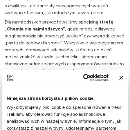
rozwikłania, dostarczały niezapomnianych wrażeń
zarówno starszym, jak i młodszym uczestnikom.
Dla najmłodszych przygotowaliśmy specjalną
strefę
„Chemia dla najmłodszych”
, gdzie młodzi odkrywcy
mogli samodzielnie stworzyć „wulkan” czy wyprodukować
„pastę do zębów dla słonia”. Wszystko z wykorzystaniem
prostych, domowych składników, które na co dzień
można znaleźć w każdej kuchni. Mini laboratorium
chemiczne pełne kolorowych eksperymentów rozbudziło
wyobraźnię przyszłych naukowców.
Tegoroczna edycja wzbogacona była także o pokazy w
Kinie Sferycznym
, które zabierały widzów w wyjątkową
podróż po kosmosie i mikrokosmosie. Filmy takie jak
Niniejsza strona korzysta z plików cookie
„Jesteśmy astronomami”
,
„Nanocam”
oraz
„W kosmos i z
Wykorzystujemy pliki cookie do spersonalizowania treści
powrotem”
cieszyły się dużym zainteresowaniem i
i reklam, aby oferować funkcje społecznościowe i
sprawiły, że bilety na seanse wyprzedały się w
analizować ruch w naszej witrynie. Informacje o tym, jak
błyskawicznym tempie.
korzystasz z naszej witryny, udostępniamy partnerom