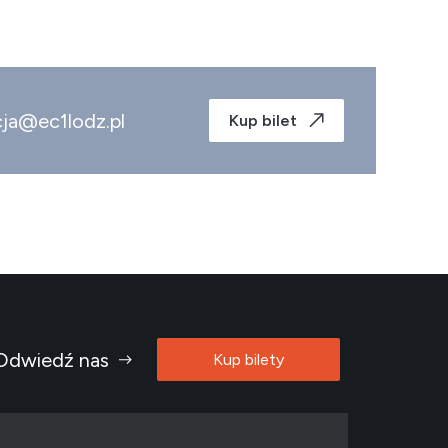
cja@ec1lodz.pl
Kup bilet
Odwiedź nas
Kup bilety