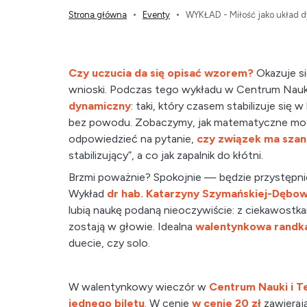
Strona główna
Eventy
WYKŁAD - Miłość jako układ 
Czy uczucia da się opisać wzorem?
Okazuje si
wnioski. Podczas tego wykładu w Centrum Nauki 
dynamiczny
: taki, który czasem stabilizuje się
bez powodu. Zobaczymy, jak matematyczne model
odpowiedzieć na pytanie,
czy związek ma szan
stabilizujący”, a co jak zapalnik do kłótni.
Brzmi poważnie? Spokojnie — będzie przystępnie
Wykład
dr hab. Katarzyny Szymańskiej-Dębows
lubią naukę podaną nieoczywiście: z ciekawostkam
zostają w głowie. Idealna
walentynkowa randka
duecie, czy solo.
W walentynkowy wieczór w
Centrum Nauki i T
jednego biletu
. W cenie
w cenie 20 zł
zawieraj