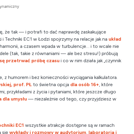
dynamiczny
ę, że tak — i potrafi to dać naprawdę zaskakujące
i Techniki EC1 w Łodzi spojrzymy na relacje jak na
układ
 w harmonii, a czasem wpada w turbulencje… i to wcale nie
e (tak, takie z równaniami — ale bez stresu!) próbują
sę przetrwać próbę czasu
i co w nim działa jak „czynnik
, z humorem i bez konieczności wyciągania kalkulatora.
kiej, prof. PŁ
to świetna opcja
dla osób 16+
, które
i, przykładami z życia i pytaniami, które jeszcze długo
 dla umysłu
— niezależnie od tego, czy przyjdziesz w
echniki EC1
wszystkie atrakcje dostępne są w ramach
ą się
wykłady i rozmowy w audytorium
,
laboratoria i