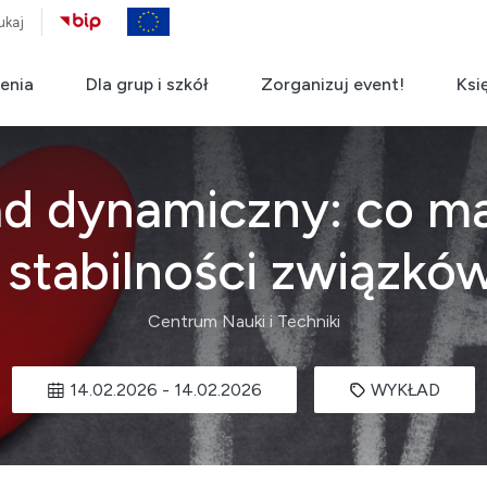
ukaj
enia
Dla grup i szkół
Zorganizuj event!
Ksi
ład dynamiczny: co 
 stabilności związkó
Centrum Nauki i Techniki
14.02.2026
-
14.02.2026
WYKŁAD