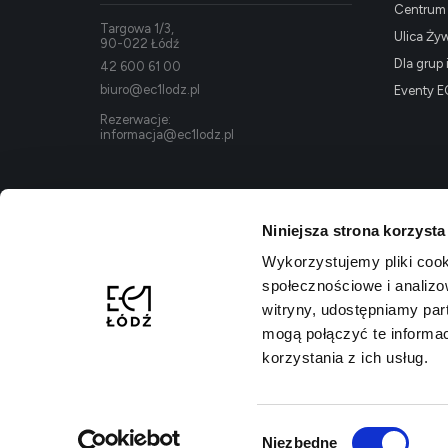
Centrum K
Targowa 1/3,
Ulica Ży
90-022 Łódź
Dla grup 
42 600 61 00
biuro@ec1lodz.pl
Eventy E
Rezerwacje:
informacja@ec1lodz.pl
Niniejsza strona korzysta
Wykorzystujemy pliki cook
społecznościowe i analizo
witryny, udostępniamy pa
mogą połączyć te informa
korzystania z ich usług.
Polityka prywatności
Regulamin kompleksu
Dostępność
Wybór
Niezbędne