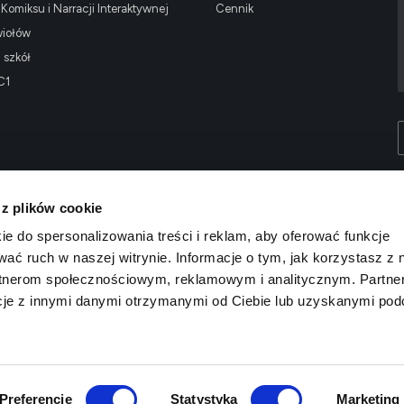
omiksu i Narracji Interaktywnej
Cennik
wiołów
i szkół
C1
 z plików cookie
ie do spersonalizowania treści i reklam, aby oferować funkcje
wać ruch w naszej witrynie. Informacje o tym, jak korzystasz z 
rtnerom społecznościowym, reklamowym i analitycznym. Partne
cje z innymi danymi otrzymanymi od Ciebie lub uzyskanymi po
Preferencje
Statystyka
Marketing