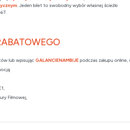
rycznym
. Jeden bilet to swobodny wybór własnej ścieżki
NiT.
 RABATOWEGO
etów lub wpisując
GALANCIENAMBIJE
podczas zakupu online,
ocją:
C1,
ry Filmowej,