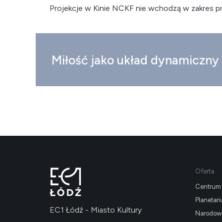
Projekcje w Kinie NCKF nie wchodzą w zakres p
Miłość jako układ dynamiczny
Oferta
Centrum 
Planetar
EC1 Łódź - Miasto Kultury
Narodowe