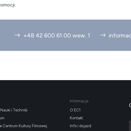
romocji.
+48 42 600 61 00 wew. 1
informa
Informacje
Nauki i Techniki
O EC1
ium
Kontakt
 Centrum Kultury Filmowej
Info i dojazd