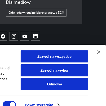
Dla mediów
Odwiedź wirtualne biuro prasowe EC1!
Zezwól na wszystkie
naszej
Zezwól na wybór
rzy
dczas
Odmowa
Copyright © 2023 EC1
Projekt i wykonanie:
White Tiger
Pokaż szczegóły