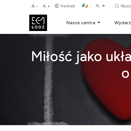
A -
A +
Kontrast
PL
Wysz
Nasze centra
Wydarz
Miłość jako uk
o