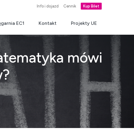
Info i dojazd
Cennik
Kup Bilet
ęgarnia EC1
Kontakt
Projekty UE
matematyka mówi
w?