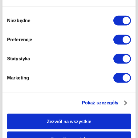
Karnety
Wybór
Normalny: 69 zł Ulgowy: 49 zł
Niezbędne
zgody
Bilety jednodniowe
Preferencje
Normalny: 35 zł Ulgowy: 25 zł
Statystyka
Marketing
Pokaż szczegóły
Zezwól na wszystkie