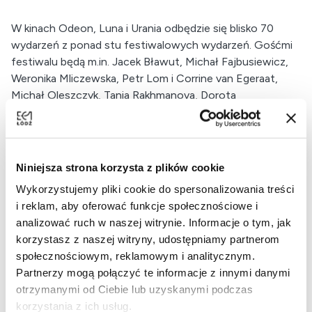
W kinach Odeon, Luna i Urania odbędzie się blisko 70
wydarzeń z ponad stu festiwalowych wydarzeń. Gośćmi
festiwalu będą m.in. Jacek Bławut, Michał Fajbusiewicz,
Weronika Mliczewska, Petr Lom i Corrine van Egeraat,
Michał Oleszczyk, Tania Rakhmanova, Dorota
Wardęszkiewicz czy kilkadziesiąt osób ze świata reportażu
i dziennikarstwa.
Niniejsza strona korzysta z plików cookie
Wydarzenie odbywa się we współpracy z Muzeum
Wykorzystujemy pliki cookie do spersonalizowania treści
Kinematografii – organizatorem Festiwalu.
i reklam, aby oferować funkcje społecznościowe i
analizować ruch w naszej witrynie. Informacje o tym, jak
korzystasz z naszej witryny, udostępniamy partnerom
społecznościowym, reklamowym i analitycznym.
Od
16.10.2025
Partnerzy mogą połączyć te informacje z innymi danymi
Sprzedaż tylko w kasach Muzeum i NCKF
otrzymanymi od Ciebie lub uzyskanymi podczas
korzystania z ich usług.