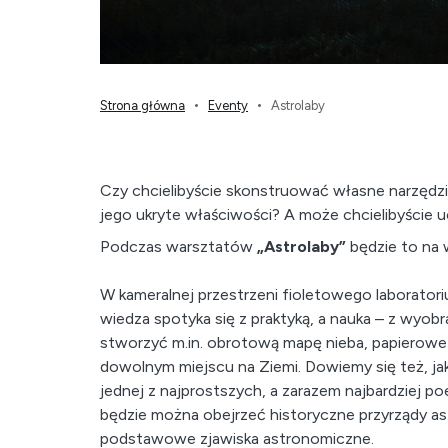
Strona główna
Eventy
Astrolaby
Czy chcielibyście skonstruować własne narzędzi
jego ukryte właściwości? A może chcielibyście 
Podczas warsztatów
„Astrolaby”
będzie to na w
W kameralnej przestrzeni fioletowego laborator
wiedza spotyka się z praktyką, a nauka – z wyob
stworzyć m.in. obrotową mapę nieba, papierowe 
dowolnym miejscu na Ziemi. Dowiemy się też, jak 
jednej z najprostszych, a zarazem najbardziej 
będzie można obejrzeć historyczne przyrządy a
podstawowe zjawiska astronomiczne.