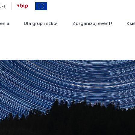
ukaj
enia
Dla grup i szkół
Zorganizuj event!
Ksi