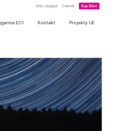
Info i dojazd
Cennik
Kup Bilet
ęgarnia EC1
Kontakt
Projekty UE