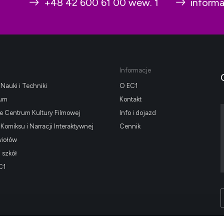
+48 42 600 61 00 wew. 1
inform
Informacje
Nauki i Techniki
O EC1
ium
Kontakt
 Centrum Kultury Filmowej
Info i dojazd
omiksu i Narracji Interaktywnej
Cennik
wiołów
i szkół
C1