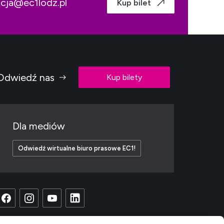
acja@ec1lodz.pl
Kup bilet
Odwiedź nas
Kup bilety
Dla mediów
Odwiedź wirtualne biuro prasowe EC1!