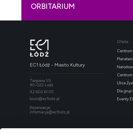
ORBITARIUM
Oferta
Centrum 
Planetar
EC1 Łódź - Miasto Kultury
Narodowe
Centrum K
Targowa 1/3,
Ulica Ży
90-022 Łódź
Dla grup 
42 600 61 00
biuro@ec1lodz.pl
Eventy E
Rezerwacje:
informacja@ec1lodz.pl