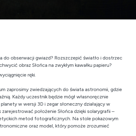
a do obserwacji gwiazd? Rozszczepić światło i dostrzec
uchwycić obraz Słońca na zwykłym kawałku papieru?
yciągnięcie ręki.
ium zaprosimy zwiedzających do świata astronomii, gdzie
raźnią. Każdy uczestnik będzie mógł własnoręcznie
planety w wersji 3D i zegar słoneczny działający w
zarejestrować położenie Słońca dzięki solarygrafii –
poetyckich metod fotograficznych. Na stole pokazowym
stronomiczne oraz model, który pomoże zrozumieć