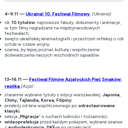
4–9.11 —
Ukraina! 10. Festiwal Filmowy
(Ukraina)
ok.
10 tytułów
: najnowsze fabuły, dokumenty i animacje,
w tym filmy nagradzane na międzynarodowych
festiwalach;
święto ukraińskiej kinematografii i przestrzeń refleksji o roli
sztuki w czasie wojny;
szansa, by lepiej poznać kulturę i współczesne
doświadczenia naszych wschodnich sąsiadów.
13–16.11 —
Festiwal Filmów Azjatyckich Pięć Smaków:
replika
(Azja)
starannie wybrane tytuły z edycji warszawskiej:
Japonia,
Chiny, Tajlandia, Korea, Filipiny
;
przekrój od kina współczesnego po
odrestaurowane
klasyki
;
sekcja „
Migracje
” o ruchach ludności i tożsamości;
wideoprelekcje
przed każdym pokazem, wybrane seanse
z
audiodeskrypcją
,
DKF-y
po projekcjach.