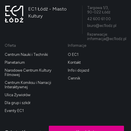
Targowa 1/3,
EC1 Łódź - Miasto
90-022 Łódź
Kultury
42 600 61 00
biuro@ec1lodz.pl
Rezerwacje:
informacja@ec1lodz.pl
Oferta
Informacje
Centrum Nauki i Techniki
O EC1
Planetarium
Kontakt
Narodowe Centrum Kultury
Info i dojazd
Filmowej
Cennik
Centrum Komiksu i Narracji
Interaktywnej
Ulica Żywiołów
Dla grup i szkół
Eventy EC1