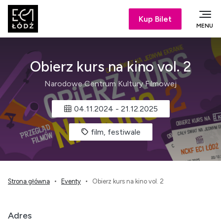
Kup Bilet
MENU
Obierz kurs na kino vol. 2
Narodowe Centrum Kultury Filmowej
04.11.2024
-
21.12.2025
film, festiwale
Strona główna
Eventy
Obierz kurs na kino vol. 2
Adres