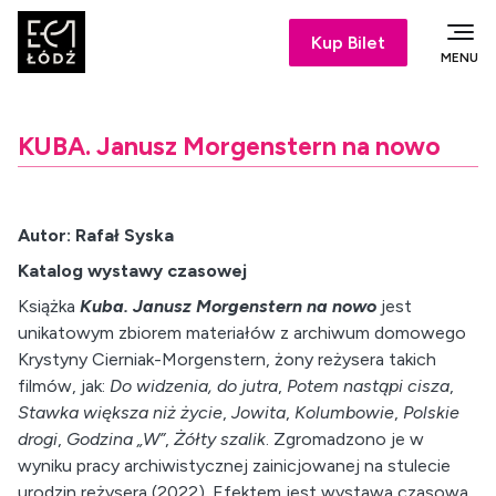
Kup Bilet
MENU
KUBA. Janusz Morgenstern na nowo
Autor: Rafał Syska
Katalog wystawy czasowej
Książka
Kuba. Janusz Morgenstern na nowo
jest
unikatowym zbiorem materiałów z archiwum domowego
Krystyny Cierniak-Morgenstern, żony reżysera takich
filmów, jak:
Do widzenia, do jutra
,
Potem nastąpi cisza
,
Stawka większa niż życie
,
Jowita
,
Kolumbowie
,
Polskie
drogi
,
Godzina „W”
,
Żółty szalik
. Zgromadzono je w
wyniku pracy archiwistycznej zainicjowanej na stulecie
urodzin reżysera (2022). Efektem jest wystawa czasowa