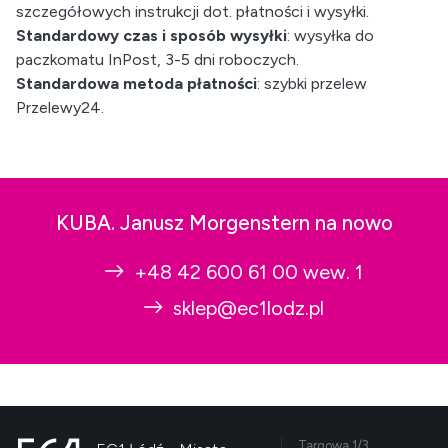
szczegółowych instrukcji dot. płatności i wysyłki.
Standardowy czas i sposób wysyłki
: wysyłka do
paczkomatu InPost, 3-5 dni roboczych.
Standardowa metoda płatności
: szybki przelew
Przelewy24.
KUBA. Janusz Morgenstern na nowo
+48 42 600 61 00 wew. 1
sklep@ec1lodz.pl
Targowa 1/3,