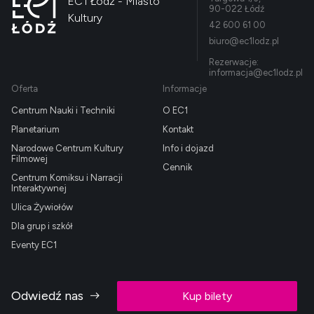
EC1 Łódź - Miasto
90-022 Łódź
Kultury
42 600 61 00
biuro@ec1lodz.pl
Rezerwacje:
informacja@ec1lodz.pl
Oferta
Informacje
Centrum Nauki i Techniki
O EC1
Planetarium
Kontakt
Narodowe Centrum Kultury
Info i dojazd
Filmowej
Cennik
Centrum Komiksu i Narracji
Interaktywnej
Ulica Żywiołów
Dla grup i szkół
Eventy EC1
Odwiedź nas
Kup bilety