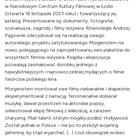
w Narodowym Centrum Kultury Filmowej w Łodzi
(otwarta 16 listopada 2023 roku) i towarzyszący jej
katalog. Prezentowane są: dokumenty, fotografie,
scenariusze, nagrody i filmy reżysera. Równolegle Andrzej
Pągowski zdecydował się na realizację swego
autorskiego projektu zatytułowanego
Morgenstern na
nowo
, polegającego na zaprojektowaniu serii plakatów do
wszystkich filmów reżysera. Książka i ekspozycja
pozwalają zasmakować dorobku jednego z
najwybitniejszych i najnowocześniej myślących o filmie
twórców polskiego kina.
Morgenstern montował swe filmy niebanalnie i drapieżnie,
eksperymentował z narracją, fenomenalnie dobierał
muzykę, dawał przestrzeń na aktorskie popisy,
orkiestrował ekipę filmową z lekkością, a zarazem
charyzmą. Miał talent, którym mógłby podbić Hollywood.
Został jednak w Polsce – nie po to przeżył wojenną
gehennę, by stąd wyjechać. (…) czuł obowiązek wobec