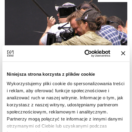
Niniejsza strona korzysta z plików cookie
Wykorzystujemy pliki cookie do spersonalizowania treści
i reklam, aby oferować funkcje społecznościowe i
analizować ruch w naszej witrynie. Informacje o tym, jak
korzystasz z naszej witryny, udostępniamy partnerom
Scout w Łodzi
społecznościowym, reklamowym i analitycznym.
Partnerzy mogą połączyć te informacje z innymi danymi
Zespół ŁÓDŹ FILM COMMISSION przygotował dla
otrzymanymi od Ciebie lub uzyskanymi podczas
wszystkich, którzy planują zdjęcia w Łodzi specjalny