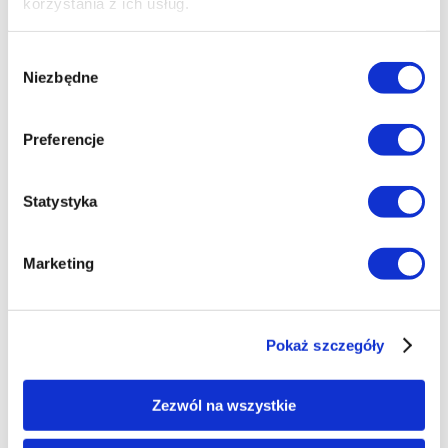
korzystania z ich usług.
przewodnik
! Koniecznie zapoznaj się z naszym
„Scout w Łodzi”
.
Wybór
Niezbędne
zgody
Pobierz
Preferencje
Statystyka
Marketing
Pokaż szczegóły
Zezwól na wszystkie