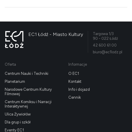
EC1 Łódź - Miasto Kultury
Targowa 1/3
90 - 022 Łódź
42 600 61 00
biuro@ec1lodz.pl
Oferta
Informacje
Centrum Nauki i Techniki
O EC1
Planetarium
Kontakt
Narodowe Centrum Kultury
Info i dojazd
Filmowej
Cennik
Centrum Komiksu i Narracji
Interaktywnej
Ulica Żywiołów
Dla grup i szkół
Eventy EC1