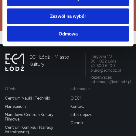
Kup bilet
Zezwól na wybór
Odmowa
EC1 Łódź - Miasto
Targowa 1/3
90 - 022 Łódź
Kultury
42 600 61 00
biuro@ec1lodz.pl
Rezerwacje:
informacja@ec1lodz.pl
Oferta
Informacje
Centrum Nauki i Techniki
O EC1
Planetarium
Kontakt
Narodowe Centrum Kultury
Info i dojazd
Filmowej
Cennik
Centrum Komiksu i Narracji
Interaktywnej