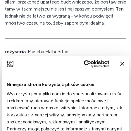
siłami przekonać upartego budowniczego, że postawienie
tamy w takim miejscu nie jest najlepszym pomysłem. Ten
jednak nie da łatwo za wygraną - w końcu poświęcił
mnóstwo czasu na to, żeby zapora była idealna.
reżyseria
: Mascha Halberstad
gatunek
: dla dzieci, animacja
produkcja
: Holandia, Belgia, Luksemburg
rok produkcji
: 2024
czas trwania:
61 minut
Niniejsza strona korzysta z plików cookie
Wykorzystujemy pliki cookie do spersonalizowania treści
i reklam, aby oferować funkcje społecznościowe i
analizować ruch w naszej witrynie. Informacje o tym, jak
korzystasz z naszej witryny, udostępniamy partnerom
społecznościowym, reklamowym i analitycznym.
Partnerzy mogą połączyć te informacje z innymi danymi