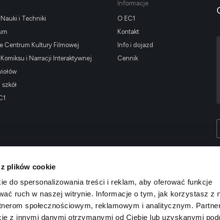
Informacje
Nauki i Techniki
O EC1
ium
Kontakt
 Centrum Kultury Filmowej
Info i dojazd
omiksu i Narracji Interaktywnej
Cennik
wiołów
i szkół
C1
 z plików cookie
ie do spersonalizowania treści i reklam, aby oferować funkcje
wać ruch w naszej witrynie. Informacje o tym, jak korzystasz z 
rtnerom społecznościowym, reklamowym i analitycznym. Partne
cje z innymi danymi otrzymanymi od Ciebie lub uzyskanymi po