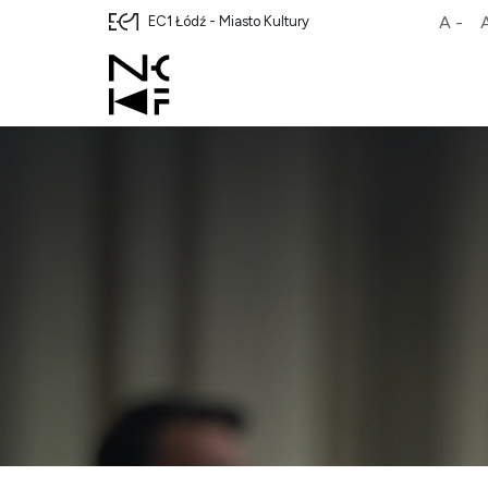
A -
EC1 Łódź - Miasto Kultury