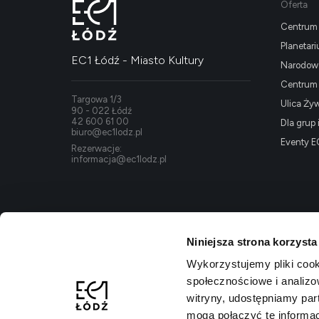
Oferta
Centrum 
Planetar
EC1 Łódź - Miasto Kultury
Narodowe
Centrum K
Targowa 1/3
Ulica Ży
90 - 022 Łódź
42 600 61 00
Dla grup 
biuro@ec1lodz.pl
Eventy E
Rezerwacje:
informacja@ec1lodz.pl
Niniejsza strona korzysta
Wykorzystujemy pliki cook
społecznościowe i analizo
witryny, udostępniamy pa
mogą połączyć te informa