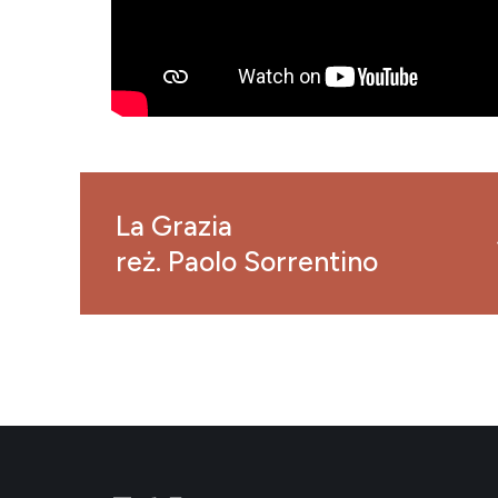
La Grazia
reż. Paolo Sorrentino