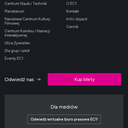
Centrum Nauki i Techniki
O EC1
Planetarium
Kontakt
Narodowe Centrum Kultury
Info i dojazd
Filmowej
Cennik
Centrum Komiksu i Narracji
Interaktywnej
Ulica Żywiołów
Dla grup i szkół
Eventy EC1
Odwiedź nas
Kup bilety
Dla mediów
Odwiedź wirtualne biuro prasowe EC1!