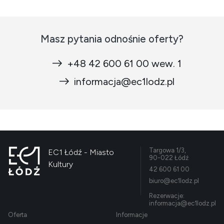
Masz pytania odnośnie oferty?
+48 42 600 61 00 wew. 1
informacja@ec1lodz.pl
Targowa 1/3,
EC1 Łódź - Miasto
90-022 Łódź
Kultury
42 600 61 00
biuro@ec1lodz.pl
Rezerwacje:
informacja@ec1lodz.pl
Oferta
Informacje