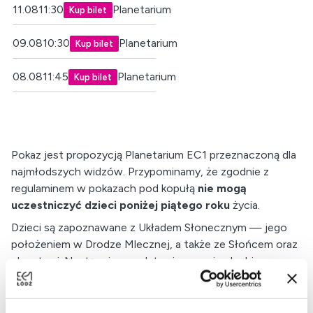
11.08
11:30
Planetarium
Kup bilet
09.08
10:30
Planetarium
Kup bilet
08.08
11:45
Planetarium
Kup bilet
Pokaz jest propozycją Planetarium EC1 przeznaczoną dla
najmłodszych widzów. Przypominamy, że zgodnie z
regulaminem w pokazach pod kopułą
nie mogą
uczestniczyć dzieci poniżej piątego roku
życia.
Dzieci są zapoznawane z Układem Słonecznym — jego
położeniem w Drodze Mlecznej, a także ze Słońcem oraz
planetami. Następnie przedstawiamy gwiazdozbiory
Wielkiej i Małej Niedźwiedzicy oraz inne widoczne na
nocnym niebie i opowiadamy o mitach i legendach z nimi
związanych. Pokazujemy najciekawsze obiekty możliwe