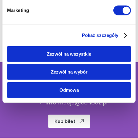
Marketing
Pokaż szczegóły
Zezwól na wszystkie
Zezwól na wybór
Sprawdź repertuar na dziś!
Odmowa
+48 42 600 61 00 wew. 1
informacja@ec1lodz.pl
Kup bilet