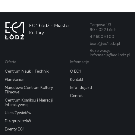
EC1 Łódź - Miasto
Targowa 1/3
90 - 022 Łódź
Kultury
42 600 61 00
biuro@ec1lodz.pl
Rezerwacje:
informacja@ec1lodz.pl
Oferta
Informacje
Centrum Nauki i Techniki
O EC1
Planetarium
Kontakt
Narodowe Centrum Kultury
Info i dojazd
Filmowej
Cennik
Centrum Komiksu i Narracji
Interaktywnej
Ulica Żywiołów
Dla grup i szkół
Eventy EC1