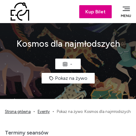
Kup Bilet
MENU
Kosmos dla najmłodszych
-
Pokaz na żywo
Strona główna
Eventy
Pokaz na żywo: Kosmos dla najmłodszych
Terminy seansów