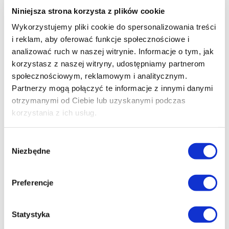
do zaobserwowania w danej porze roku (dlatego pokaz
Niniejsza strona korzysta z plików cookie
jest nieco inny latem a inny zimą). Kładziemy nacisk na
Wykorzystujemy pliki cookie do spersonalizowania treści
interakcje z dziećmi; prezenterzy nie tylko odpowiadają na
i reklam, aby oferować funkcje społecznościowe i
pytania, ale wsłuchują się w ich opinie i inicjują dyskusje.
analizować ruch w naszej witrynie. Informacje o tym, jak
korzystasz z naszej witryny, udostępniamy partnerom
Pokaz jest dostępny wyłącznie w języku polskim.
społecznościowym, reklamowym i analitycznym.
Dla kogo: dzieci
od 5. do 9. roku
życia.
Partnerzy mogą połączyć te informacje z innymi danymi
Pokaz jest dostosowywany do możliwości poznawczych
otrzymanymi od Ciebie lub uzyskanymi podczas
najmłodszych gości i w zależności od liczby pytań i
korzystania z ich usług.
interakcji zajmuje do
45 minut
.
Wybór
Niezbędne
zgody
Preferencje
Statystyka