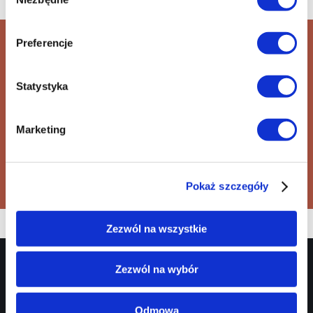
zgody
Preferencje
K-Popowe Łowczynie Demonów
(seans z napisami karaoke)
Statystyka
+48 42 600 61 00 wew. 1
informacja@ec1lodz.pl
Marketing
Kup bilet
Pokaż szczegóły
Zezwól na wszystkie
Targowa 1/3,
EC1 Łódź - Miasto
Zezwól na wybór
90-022 Łódź
Kultury
42 600 61 00
biuro@ec1lodz.pl
Odmowa