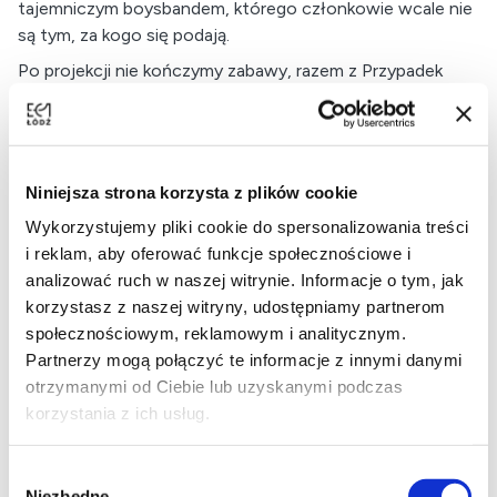
tajemniczym boysbandem, którego członkowie wcale nie
są tym, za kogo się podają.
Po projekcji nie kończymy zabawy, razem z Przypadek
Cafe, zapraszamy na dalsze celebrowanie k-popowego
klimatu przy muzyce z filmu, specjalnym menu oraz luźnym
spotkaniu dla wszystkich fanów i fanek koreańskich
brzmień
Niniejsza strona korzysta z plików cookie
📍 Kino NCKF
Wykorzystujemy pliki cookie do spersonalizowania treści
🗓 14.06.2026
i reklam, aby oferować funkcje społecznościowe i
🕔 godz. 17:00
analizować ruch w naszej witrynie. Informacje o tym, jak
korzystasz z naszej witryny, udostępniamy partnerom
reż.
Chris Appelhans, Maggie Kang
społecznościowym, reklamowym i analitycznym.
czas:
99 min
Partnerzy mogą połączyć te informacje z innymi danymi
produkcja:
USA, 2025
otrzymanymi od Ciebie lub uzyskanymi podczas
gatunek:
musical, fantasty
korzystania z ich usług.
Wybór
Niezbędne