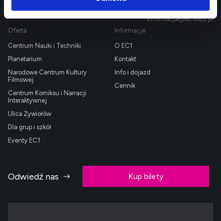
Rezerwacje:
informacja@ec1lodz.pl
Oferta
Informacje
Centrum Nauki i Techniki
O EC1
Planetarium
Kontakt
Narodowe Centrum Kultury
Info i dojazd
Filmowej
Cennik
Centrum Komiksu i Narracji
Interaktywnej
Ulica Żywiołów
Dla grup i szkół
Eventy EC1
Odwiedź nas
Kup bilety