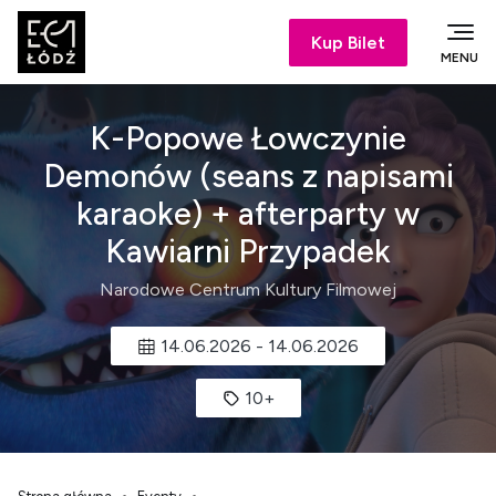
Kup Bilet
MENU
K-Popowe Łowczynie
Demonów (seans z napisami
karaoke) + afterparty w
Kawiarni Przypadek
Narodowe Centrum Kultury Filmowej
14.06.2026
-
14.06.2026
10+