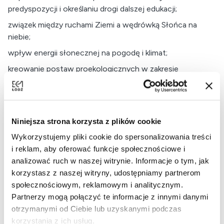
predyspozycji i określaniu drogi dalszej edukacji;
związek między ruchami Ziemi a wędrówką Słońca na
niebie;
wpływ energii słonecznej na pogodę i klimat;
kreowanie postaw proekologicznych w zakresie
wykorzystania energii słonecznej.
Liceum/technikum
rozwijanie osobistych zainteresowań ucznia
Niniejsza strona korzysta z plików cookie
rozwijanie u uczniów szacunku dla wiedzy, wyrabianie
Wykorzystujemy pliki cookie do spersonalizowania treści
pasji poznawania świata i zachęcanie do praktycznego
i reklam, aby oferować funkcje społecznościowe i
zastosowania zdobytych wiadomości.
analizować ruch w naszej witrynie. Informacje o tym, jak
charakterystyka Słońca jako gwiazdy;
korzystasz z naszej witryny, udostępniamy partnerom
energia słoneczna jako jeden z czynników wpływających
społecznościowym, reklamowym i analitycznym.
na pogodę i klimat;
Partnerzy mogą połączyć te informacje z innymi danymi
otrzymanymi od Ciebie lub uzyskanymi podczas
kreowanie postaw proekologicznych w zakresie
korzystania z ich usług.