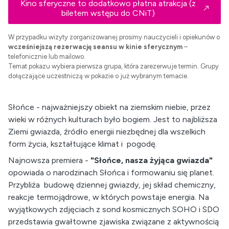
Kino sferyczne to dodatkowo płatna atrakcja (z
biletem wstępu do CNiT)
W przypadku wizyty zorganizowanej prosimy nauczycieli i opiekunów o
wcześniejszą rezerwację seansu w kinie sferycznym
–
telefonicznie lub mailowo.
Temat pokazu wybiera pierwsza grupa, która zarezerwuje termin. Grupy
dołączające uczestniczą w pokazie o już wybranym temacie.
Słońce - najważniejszy obiekt na ziemskim niebie, przez
wieki w różnych kulturach było bogiem. Jest to najbliższa
Ziemi gwiazda, źródło energii niezbędnej dla wszelkich
form życia, kształtujące klimat i pogodę.
Najnowsza premiera -
"Słońce, nasza żyjąca gwiazda"
opowiada o narodzinach Słońca i formowaniu się planet.
Przybliża budowę dziennej gwiazdy, jej skład chemiczny,
reakcje termojądrowe, w których powstaje energia. Na
wyjątkowych zdjęciach z sond kosmicznych SOHO i SDO
przedstawia gwałtowne zjawiska związane z aktywnością