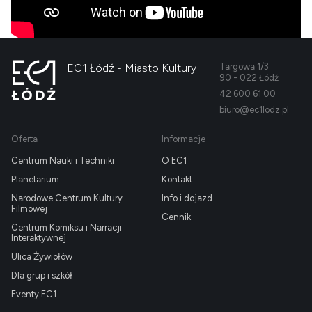
EC1 Łódź - Miasto Kultury
Targowa 1/3
90 - 022 Łódź
42 600 61 00
biuro@ec1lodz.pl
Oferta
Informacje
Centrum Nauki i Techniki
O EC1
Planetarium
Kontakt
Narodowe Centrum Kultury
Info i dojazd
Filmowej
Cennik
Centrum Komiksu i Narracji
Interaktywnej
Ulica Żywiołów
Dla grup i szkół
Eventy EC1