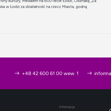
rony kultury, medalem na 600-lecie Łodzi, Odznaką „Za
jska w Łodzi za działalność na rzecz Miasta, godną
+48 42 600 61 00 wew. 1
inform
Informacje