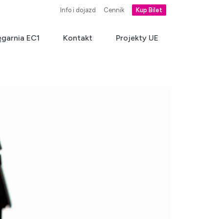
Info i dojazd
Cennik
Kup Bilet
ęgarnia EC1
Kontakt
Projekty UE