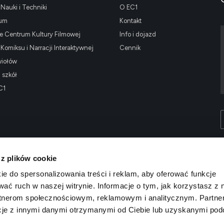
Nauki i Techniki
O EC1
ium
Kontakt
 Centrum Kultury Filmowej
Info i dojazd
omiksu i Narracji Interaktywnej
Cennik
wiołów
i szkół
C1
 z plików cookie
ie do spersonalizowania treści i reklam, aby oferować funkcje
wać ruch w naszej witrynie. Informacje o tym, jak korzystasz z 
rtnerom społecznościowym, reklamowym i analitycznym. Partne
cje z innymi danymi otrzymanymi od Ciebie lub uzyskanymi po