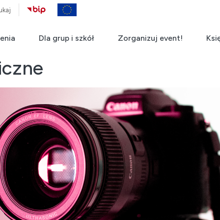
ukaj
enia
Dla grup i szkół
Zorganizuj event!
Ksi
iczne