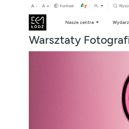
A -
A +
Kontrast
PL
Wysz
Nasze centra
Wydarz
Warsztaty Fotograf