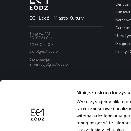
Centrum 
Planetar
EC1 Łódź - Miasto Kultury
Narodowe
Centrum K
Targowa 1/3,
Ulica Ży
90-022 Łódź
Dla grup 
42 600 61 00
biuro@ec1lodz.pl
Eventy E
Rezerwacje:
informacja@ec1lodz.pl
Niniejsza strona korzysta
Wykorzystujemy pliki cook
społecznościowe i analizo
witryny, udostępniamy pa
mogą połączyć te informa
korzystania z ich usług.