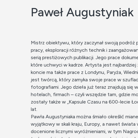
Paweł Augustyniak
Mistrz obiektywu, który zaczynał swoją podróż p
pracy, eksploracji różnych technik i zaangażo
serią prestiżowych publikacji. Jego prace doku
które uchwyci w kadrze. Artysta jest najbardziej 
koncie ma także prace z Londynu, Paryża, Wiedni
jest twórcą, który zamyka swoje prace w szuflad
fotografiami. Jego dzieła już teraz znajdują si
hotelach, firmach – czyli wszędzie tam, gdzie 
zostały także w „Kapsule Czasu na 600-lecie Łod
lat.
Pawła Augustyniaka można śmiało określić miane
wyjątkowy w skali kraju, Europy, a nawet świata 
docenione licznymi wyróżnieniami, w tym Nagrod