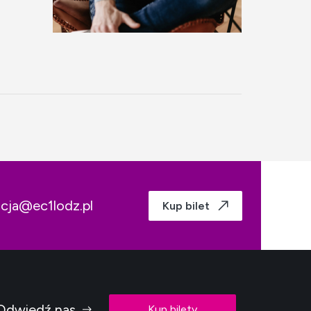
acja@ec1lodz.pl
Kup bilet
Odwiedź nas
Kup bilety