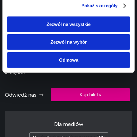
Oferta
Informacje
Pokaż szczegóły
Centrum Nauki i Techniki
O EC1
Planetarium
Kontakt
Zezwól na wszystkie
Narodowe Centrum Kultury
Info i dojazd
Filmowej
Cennik
Zezwól na wybór
Centrum Komiksu i Narracji
Interaktywnej
Ulica Żywiołów
Odmowa
Dla grup i szkół
Eventy EC1
Odwiedź nas
Kup bilety
Dla mediów