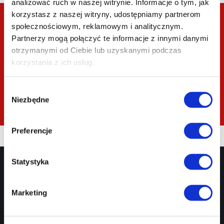
analizować ruch w naszej witrynie. Informacje o tym, jak
korzystasz z naszej witryny, udostępniamy partnerom
Warsztaty
społecznościowym, reklamowym i analitycznym.
Partnerzy mogą połączyć te informacje z innymi danymi
+48 42 600 61 00 wew. 1
otrzymanymi od Ciebie lub uzyskanymi podczas
korzystania z ich usług.
informacja@ec1lodz.pl
Wybór
Kup bilet
Niezbędne
zgody
Preferencje
Statystyka
Targowa 1/3,
EC1 Łódź - Miasto
90-022 Łódź
Kultury
42 600 61 00
Marketing
biuro@ec1lodz.pl
Rezerwacje:
informacja@ec1lodz.pl