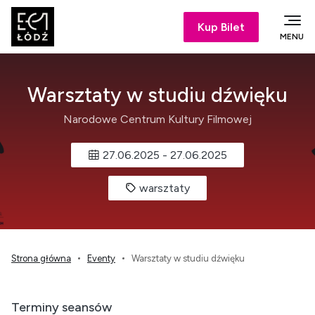
Kup Bilet
MENU
Warsztaty w studiu dźwięku
Narodowe Centrum Kultury Filmowej
27.06.2025
-
27.06.2025
warsztaty
Strona główna
Eventy
Warsztaty w studiu dźwięku
Terminy seansów