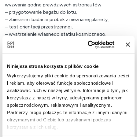
wyzwania godne prawdziwych astronautów:
– przygotowanie bagażu do lotu,
– zbieranie i badanie próbek z nieznanej planety,
– test orientacji przestrzennej,
– wystrzelenie własnego statku kosmicznego,
– trening skutecznej komunikacji w zespole.
To świetna zabawa, ale i prawdziwa lekcja współpracy,
kreatywności i nauki przez doświadczenie. Kto wie – może
wśród uczestników znajdzie się przyszły następca
Niniejsza strona korzysta z plików cookie
Sławosza?
Wykorzystujemy pliki cookie do spersonalizowania treści
Gotowi na start? 3... 2... 1... Wchodzimy na orbitę!
i reklam, aby oferować funkcje społecznościowe i
analizować ruch w naszej witrynie. Informacje o tym, jak
korzystasz z naszej witryny, udostępniamy partnerom
społecznościowym, reklamowym i analitycznym.
Warsztaty odbędą się w dniach:
Partnerzy mogą połączyć te informacje z innymi danymi
Sobota 05.07, godz. 12:00, 15:00
otrzymanymi od Ciebie lub uzyskanymi podczas
Niedziela 06.07, godz. 12:00, 15:00
korzystania z ich usług.