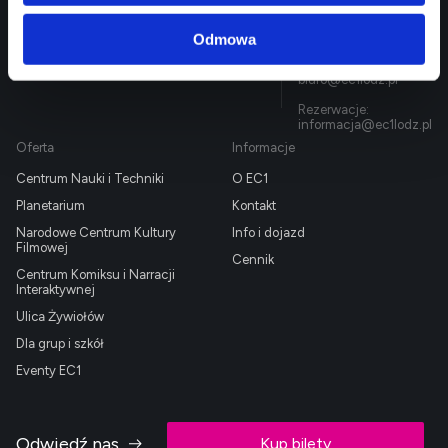
Targowa 1/3,
EC1 Łódź - Miasto
90-022 Łódź
Odmowa
Kultury
42 600 61 00
biuro@ec1lodz.pl
Rezerwacje:
informacja@ec1lodz.pl
Oferta
Informacje
Centrum Nauki i Techniki
O EC1
Planetarium
Kontakt
Narodowe Centrum Kultury
Info i dojazd
Filmowej
Cennik
Centrum Komiksu i Narracji
Interaktywnej
Ulica Żywiołów
Dla grup i szkół
Eventy EC1
Odwiedź nas
Kup bilety