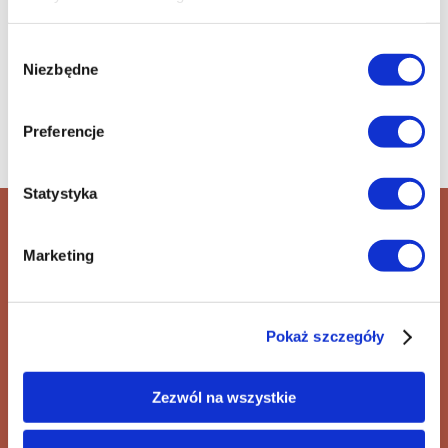
Wybór
Niezbędne
zgody
Preferencje
Statystyka
Kino Polonia
Marketing
& 130 lat kina
+48 42 600 61 00 wew. 1
Pokaż szczegóły
informacja@ec1lodz.pl
Zezwól na wszystkie
Kup bilet