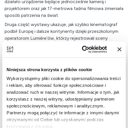
działało urządzenie będące jednocześnie kamerą i
projektorem oraz jak 17-metrowa taśma filmowa zmieniała
sposób patrzenia na świat.
Druga część wystawy ukazuje, jak szybko kinematograf
podbił Europę i dalsze kontynenty dzięki przeszkolonym
operatorom Lumière’ów, którzy rejestrowali sceny
uliczne, zabytki i codzienne życie od Paryża po Moskwę i
Nowy Jork. Prezentowane filmy – m.in.
Wjazd pociągu na
stację w La Ciotat
czy ujęcia z Londynu i Broadwayu –
pokazują zadziwiającą globalność najwcześniejszych
Niniejsza strona korzysta z plików cookie
zapisów filmowych.
Wykorzystujemy pliki cookie do spersonalizowania treści
Zwiedzanie wystawy będzie możliwe w ramach biletu na
i reklam, aby oferować funkcje społecznościowe i
wystawę Kina Polonia.
analizować ruch w naszej witrynie. Informacje o tym, jak
korzystasz z naszej witryny, udostępniamy partnerom
społecznościowym, reklamowym i analitycznym.
Partnerzy mogą połączyć te informacje z innymi danymi
otrzymanymi od Ciebie lub uzyskanymi podczas
korzystania z ich usług.