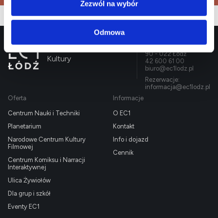
Zezwól na wybór
Odmowa
EC1 Łódź - Miasto
Targowa 1/3
90 - 022 Łódź
Kultury
42 600 61 00
biuro@ec1lodz.pl
Rezerwacje:
informacja@ec1lodz.pl
Oferta
Informacje
Centrum Nauki i Techniki
O EC1
Planetarium
Kontakt
Narodowe Centrum Kultury
Info i dojazd
Filmowej
Cennik
Centrum Komiksu i Narracji
Interaktywnej
Ulica Żywiołów
Dla grup i szkół
Eventy EC1