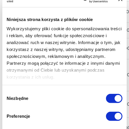
Martwa
dokumentalny
LOGTV
120 00
Natura
Niniejsza strona korzysta z plików cookie
Wykorzystujemy pliki cookie do spersonalizowania treści
Dom
dokumentalny
Wajda Studio
55 000
i reklam, aby oferować funkcje społecznościowe i
analizować ruch w naszej witrynie. Informacje o tym, jak
Yellow Tapir
Insekt
animowany
90 000
korzystasz z naszej witryny, udostępniamy partnerom
Films
społecznościowym, reklamowym i analitycznym.
Partnerzy mogą połączyć te informacje z innymi danymi
Zabij to i
otrzymanymi od Ciebie lub uzyskanymi podczas
wyjedź z
animowany
Bombonierka
200 00
korzystania z ich usług.
tego
miasta
Wybór
Niezbędne
TV Studio
zgody
Ole
animowany
Filmów
50 000
śpijsłodko
Animowanych
Preferencje
Praktyczny
Running
animowany
40 000