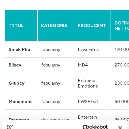
DOFI
TYTUŁ
KATEGORIA
PRODUCENT
NETT
Smak Pho
fabularny
Lava Films
120 00
Bliscy
fabularny
MD4
270 00
Extreme
Głupcy
fabularny
230 00
Emotions
Monument
fabularny
PWSFTviT
50 000
Entertain
Diagnoza
dokumentalny
35 000
Pictures