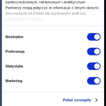
społecznościowym, reklamowym i analitycznym.
Partnerzy mogą połączyć te informacje z innymi danymi
otrzymanymi od Ciebie lub uzyskanymi podczas
korzystania z ich usług.
Wybór
Narodowe Centrum Kultury
Niezbędne
zgody
Filmowej
Preferencje
W NCKF każdy może czerpać z filmu wiedzę, emocje i
piękno, dzięki nam poznając kino we wszystkich jego
przejawach, a także współtworząc jego teraźniejszość i
Statystyka
przyszłość!
Marketing
Więcej o NCKF
Kup bilet
Pokaż szczegóły