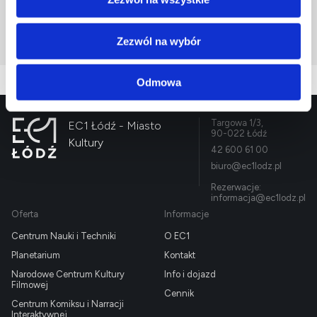
Bilety
Zezwól na wybór
Odmowa
Targowa 1/3,
EC1 Łódź - Miasto
90-022 Łódź
Kultury
42 600 61 00
biuro@ec1lodz.pl
Rezerwacje:
informacja@ec1lodz.pl
Oferta
Informacje
Centrum Nauki i Techniki
O EC1
Planetarium
Kontakt
Narodowe Centrum Kultury
Info i dojazd
Filmowej
Cennik
Centrum Komiksu i Narracji
Interaktywnej