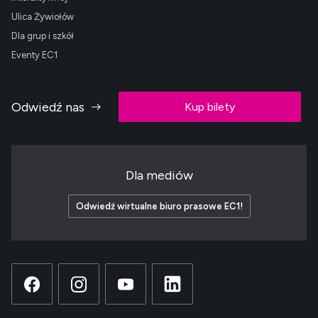
Ulica Żywiołów
Dla grup i szkół
Eventy EC1
Odwiedź nas
Kup bilety
Dla mediów
Odwiedź wirtualne biuro prasowe EC1!