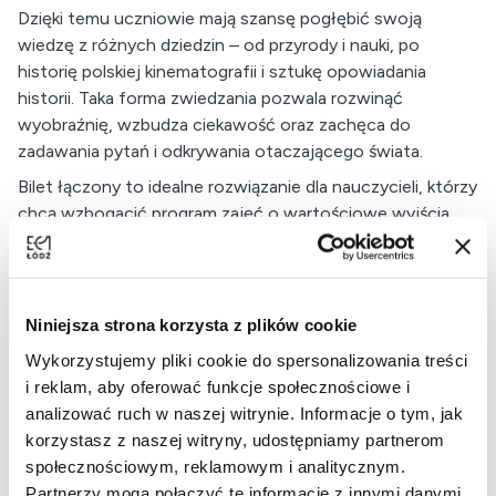
Dzięki temu uczniowie mają szansę pogłębić swoją
wiedzę z różnych dziedzin – od przyrody i nauki, po
historię polskiej kinematografii i sztukę opowiadania
historii. Taka forma zwiedzania pozwala rozwinąć
wyobraźnię, wzbudza ciekawość oraz zachęca do
zadawania pytań i odkrywania otaczającego świata.
Bilet łączony to idealne rozwiązanie dla nauczycieli, którzy
chcą wzbogacić program zajęć o wartościowe wyjścia
edukacyjne i sprawić, aby każda wizyta była wyjątkowym
przeżyciem.
Niniejsza strona korzysta z plików cookie
Zapewnij swojej grupie niezapomniane chwile, łącząc
nowoczesne doświadczenia edukacyjne z bliskim
Wykorzystujemy pliki cookie do spersonalizowania treści
kontaktem z przyrodą.
i reklam, aby oferować funkcje społecznościowe i
analizować ruch w naszej witrynie. Informacje o tym, jak
Cena biletu: 58 zł/os.
korzystasz z naszej witryny, udostępniamy partnerom
Opiekun: 1 zł
społecznościowym, reklamowym i analitycznym.
Ważność biletu: 90 dni.
Partnerzy mogą połączyć te informacje z innymi danymi