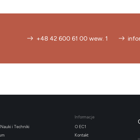
+48 42 600 61 00 wew. 1
info
Informacje
Nauki i Techniki
O EC1
ium
Kontakt