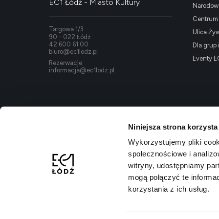
EC1 Łódź - Miasto Kultury
Narodowe
Centrum K
Targowa 1/3
Ulica Ży
90 - 022 Łódź
42 600 61 00
Dla grup 
biuro@ec1lodz.pl
Eventy E
Rezerwacje:
informacja@ec1lodz.pl
Niniejsza strona korzysta
Wykorzystujemy pliki cook
społecznościowe i analizo
witryny, udostępniamy pa
mogą połączyć te informa
korzystania z ich usług.
Polityka prywatności
Regulamin kompleksu
Dostępność