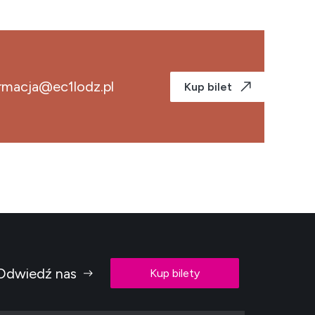
rmacja@ec1lodz.pl
Kup bilet
Odwiedź nas
Kup bilety