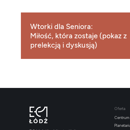
Wtorki dla Seniora:
Miłość, która zostaje (pokaz z
prelekcją i dyskusją)
Oferta
Centrum 
Planetar