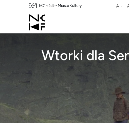
A -
EC1 Łódź - Miasto Kultury
Wtorki dla Sen