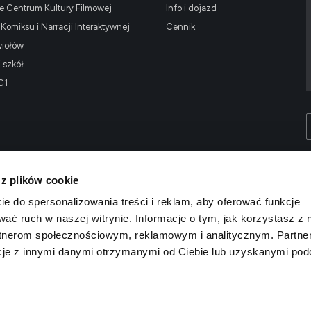
 Centrum Kultury Filmowej
Info i dojazd
omiksu i Narracji Interaktywnej
Cennik
wiołów
i szkół
C1
 z plików cookie
ie do spersonalizowania treści i reklam, aby oferować funkcje
wać ruch w naszej witrynie. Informacje o tym, jak korzystasz z 
rtnerom społecznościowym, reklamowym i analitycznym. Partne
cje z innymi danymi otrzymanymi od Ciebie lub uzyskanymi po