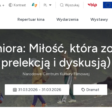
A +
Kontrast
PL
Wyszukaj
Repertuar kina
Wydarzenia
Wystawy
iora: Miłość, która z
prelekcją i dyskusją)
Narodowe Centrum Kultury Filmowej
31.03.2026
-
31.03.2026
Dramat