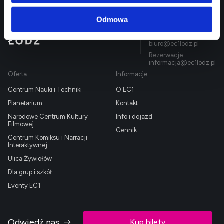
Odmowa
EC1 Łódź - Miasto
Targowa 1/3
90 - 022 Łódź
Kultury
42 600 61 00
biuro@ec1lodz.pl
Rezerwacje:
informacja@ec1lodz.pl
Oferta
Informacje
Centrum Nauki i Techniki
O EC1
Planetarium
Kontakt
Narodowe Centrum Kultury
Info i dojazd
Filmowej
Cennik
Centrum Komiksu i Narracji
Interaktywnej
Ulica Żywiołów
Dla grup i szkół
Eventy EC1
Odwiedź nas
Kup bilety