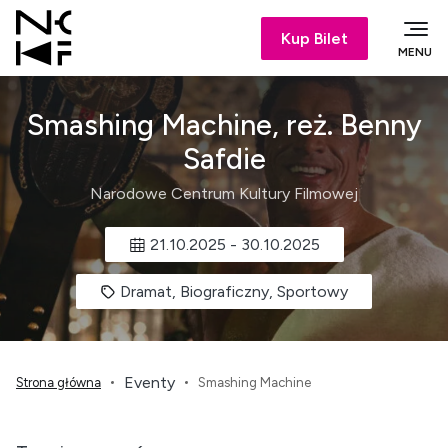
Kup Bilet
MENU
Smashing Machine, reż. Benny
Safdie
Narodowe Centrum Kultury Filmowej
21.10.2025
-
30.10.2025
Dramat, Biograficzny, Sportowy
Eventy
Strona główna
Smashing Machine