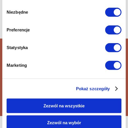
Wybór
Niezbędne
zgody
Preferencje
Statystyka
Smashing Machine,
reż. Benny Safdie
Marketing
+48 42 600 61 00 wew. 1
informacja@ec1lodz.pl
Pokaż szczegóły
Kup bilet
Zezwól na wszystkie
Zezwól na wybór