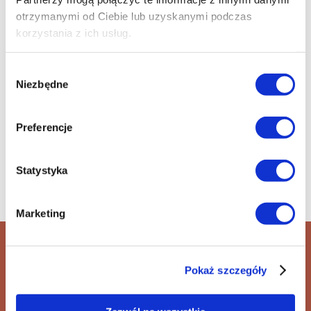
otrzymanymi od Ciebie lub uzyskanymi podczas
korzystania z ich usług.
reżyseria
: Tadeusz Konwicki
Wybór
produkcja
: Polska, 1965
Niezbędne
zgody
gatunek
: Dramat
czas trwania:
100 min
Preferencje
Statystyka
Marketing
Konwicki: Salto (1965)
Pokaż szczegóły
+48 42 600 61 00 wew. 1