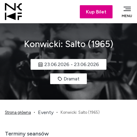
Kup Bilet
MENU
Konwicki: Salto (1965)
23.06.2026
-
23.06.2026
Dramat
Eventy
Strona główna
Konwicki: Salto (1965)
Terminy seansów