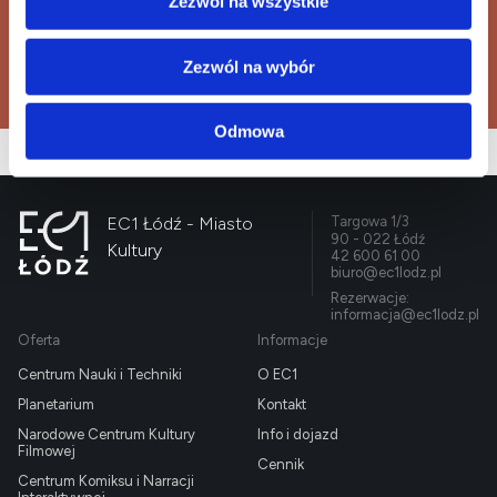
informacja@ec1lodz.pl
Zezwól na wszystkie
Zezwól na wybór
Kup bilet
Odmowa
EC1 Łódź - Miasto
Targowa 1/3
90 - 022 Łódź
Kultury
42 600 61 00
biuro@ec1lodz.pl
Rezerwacje:
informacja@ec1lodz.pl
Oferta
Informacje
Centrum Nauki i Techniki
O EC1
Planetarium
Kontakt
Narodowe Centrum Kultury
Info i dojazd
Filmowej
Cennik
Centrum Komiksu i Narracji