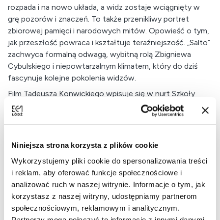
rozpada i na nowo układa, a widz zostaje wciągnięty w
grę pozorów i znaczeń. To także przenikliwy portret
zbiorowej pamięci i narodowych mitów. Opowieść o tym,
jak przeszłość powraca i kształtuje teraźniejszość. „Salto”
zachwyca formalną odwagą, wybitną rolą Zbigniewa
Cybulskiego i niepowtarzalnym klimatem, który do dziś
fascynuje kolejne pokolenia widzów.
Film Tadeusza Konwickiego wpisuje się w nurt Szkoły
Polskiej, podejmując polemikę z narodową mitologią,
uosabianą przez postać Kowalskiego-Malinowskiego
graną przez Zbigniewa Cybulskiego. Nawiązuje do
„Wesela” Stanisława Wyspiańskiego, wykorzystując figury
Niniejsza strona korzysta z plików cookie
takie jak Poeta, Pijak czy Gospodarz oraz motyw
Wykorzystujemy pliki cookie do spersonalizowania treści
chocholego tańca. Tematycznie i kompozycyjnie
i reklam, aby oferować funkcje społecznościowe i
koresponduje także z powieścią „Sennik współczesny”
analizować ruch w naszej witrynie. Informacje o tym, jak
oraz powracającym motywem tańca obecnym w filmie
korzystasz z naszej witryny, udostępniamy partnerom
„Jak daleko stąd, jak blisko”.
społecznościowym, reklamowym i analitycznym.
Bilety: 15 zł
Partnerzy mogą połączyć te informacje z innymi danymi