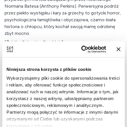
Normana Batesa (Anthony Perkins). Perwersyjna podróż
przez piekło występku i kary za grzechy to gotycki horror,
psychologiczna łamigłówka i obyczajowa, czarno-biała
historia o chłopcu, który kochał swoją mamę odrobinę
zbyt mocno.
[Źródło: Sebastian Smoliński]
Tym filmem Hitchcock naruszył ciągłość rozwoju kina
jako sztuki narracyjnej zadłużonej w powieści i teatrze
XIX wieku. Jego gest jest jeszcze bardziej radykalny od
Niniejsza strona korzysta z plików cookie
rewolucji Godardowskiej, bo Hitch podłożył bombę pod
Wykorzystujemy pliki cookie do spersonalizowania treści
pluszowy fotel widza kina głównego nurtu. Psychoza nie
i reklam, aby oferować funkcje społecznościowe i
tylko pioniersko poruszyła temat fascynacji seryjnymi
analizować ruch w naszej witrynie. Informacje o tym, jak
mordercami, który napędza popkulturę do dziś – przede
korzystasz z naszej witryny, udostępniamy partnerom
wszystkim jest to film, który odebrał mainstreamowej
społecznościowym, reklamowym i analitycznym.
widowni bezpieczeństwo. Co więcej, mamy tu do
Partnerzy mogą połączyć te informacje z innymi danymi
czynienia z reżyserską wirtuozerią mimo skromności
otrzymanymi od Ciebie lub uzyskanymi podczas
budżetu, co rozpoznała nawet Akademia Filmowa,
korzystania z ich usług.
nominując Hitchcocka do tego Oscara, który mu się