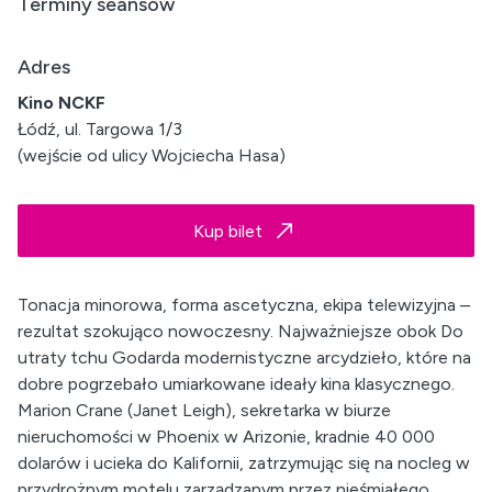
Terminy seansów
Adres
Kino NCKF
Łódź, ul. Targowa 1/3
(wejście od ulicy Wojciecha Hasa)
Kup bilet
Tonacja minorowa, forma ascetyczna, ekipa telewizyjna –
rezultat szokująco nowoczesny. Najważniejsze obok Do
utraty tchu Godarda modernistyczne arcydzieło, które na
dobre pogrzebało umiarkowane ideały kina klasycznego.
Marion Crane (Janet Leigh), sekretarka w biurze
nieruchomości w Phoenix w Arizonie, kradnie 40 000
dolarów i ucieka do Kalifornii, zatrzymując się na nocleg w
przydrożnym motelu zarządzanym przez nieśmiałego