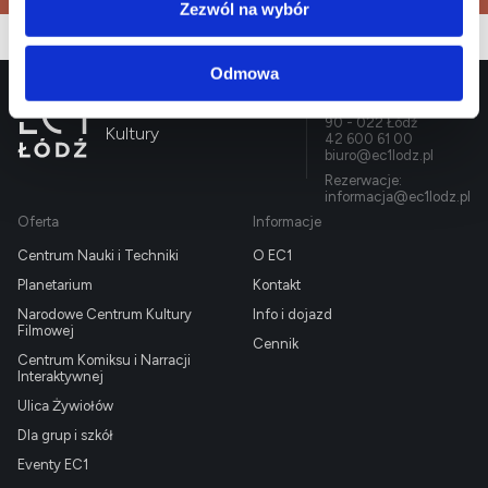
Zezwól na wybór
Odmowa
EC1 Łódź - Miasto
Targowa 1/3
90 - 022 Łódź
Kultury
42 600 61 00
biuro@ec1lodz.pl
Rezerwacje:
informacja@ec1lodz.pl
Oferta
Informacje
Centrum Nauki i Techniki
O EC1
Planetarium
Kontakt
Narodowe Centrum Kultury
Info i dojazd
Filmowej
Cennik
Centrum Komiksu i Narracji
Interaktywnej
Ulica Żywiołów
Dla grup i szkół
Eventy EC1